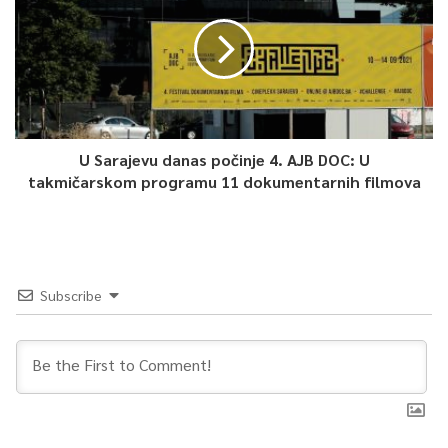
mjestu srušenog stambeno-poslovnog objekta u ulici Mula
Mustafe Bašeskije 16. Od tog dana Služba za opću upravu i
inspekcijske poslove vršila je redovne kontrole gradilišta i
kontinuiran nadzor kako bi se spriječila eventualna
nedozvoljena gradnja ili opasnost po građane i imovinu,
saopćeno je iz Službe za odnose s javnošću Općine Stari Grad.
U Sarajevu danas počinje 4. AJB DOC: U
takmičarskom programu 11 dokumentarnih filmova
0
Article Rating
Subscribe