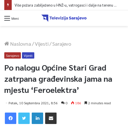
Meni
Naslovna
/
Vijesti
/
Sarajevo
Sarajevo
Vijesti
Po nalogu Općine Stari Grad
zatrpana građevinska jama na
mjestu ‘Feroelektra’
Petak, 10 Septembra 2021, 8:56
0
186
2 minutes read