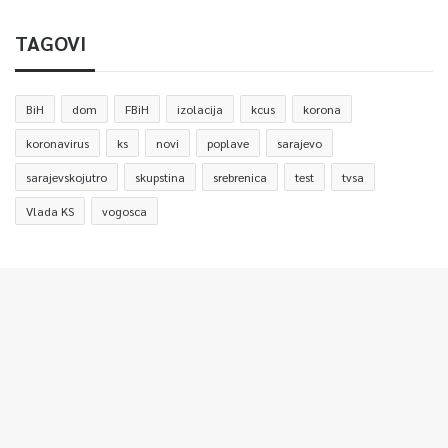
TAGOVI
BiH
dom
FBiH
izolacija
kcus
korona
koronavirus
ks
novi
poplave
sarajevo
sarajevskojutro
skupstina
srebrenica
test
tvsa
Vlada KS
vogosca