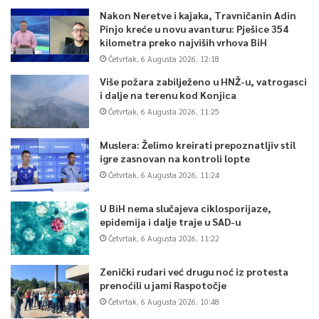
Nakon Neretve i kajaka, Travničanin Adin
Pinjo kreće u novu avanturu: Pješice 354
kilometra preko najviših vrhova BiH
Četvrtak, 6 Augusta 2026, 12:18
Više požara zabilježeno u HNŽ-u, vatrogasci
i dalje na terenu kod Konjica
Četvrtak, 6 Augusta 2026, 11:25
Muslera: Želimo kreirati prepoznatljiv stil
igre zasnovan na kontroli lopte
Četvrtak, 6 Augusta 2026, 11:24
U BiH nema slučajeva ciklosporijaze,
epidemija i dalje traje u SAD-u
Četvrtak, 6 Augusta 2026, 11:22
Zenički rudari već drugu noć iz protesta
prenoćili u jami Raspotočje
Četvrtak, 6 Augusta 2026, 10:48