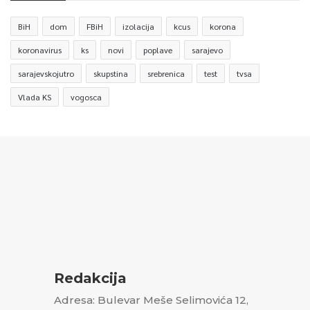
BiH
dom
FBiH
izolacija
kcus
korona
koronavirus
ks
novi
poplave
sarajevo
sarajevskojutro
skupstina
srebrenica
test
tvsa
Vlada KS
vogosca
Redakcija
Adresa: Bulevar Meše Selimovića 12,