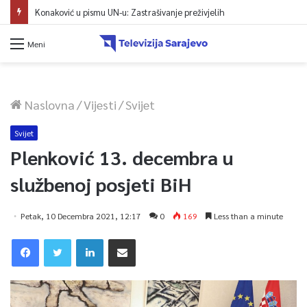
Konaković u pismu UN-u: Zastrašivanje preživjelih
Meni
Naslovna
/
Vijesti
/
Svijet
Svijet
Plenković 13. decembra u
službenoj posjeti BiH
Petak, 10 Decembra 2021, 12:17
0
169
Less than a minute