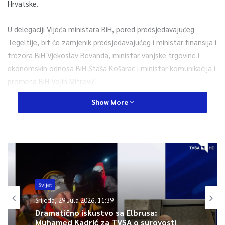
Hrvatske.
U delegaciji Vijeća ministara BiH, pored predsjedavajućeg
Tegeltije, bit će zamjenik predsjedavajućeg i ministar finansija i
trezora BiH Vjekoslav Bevanda, ministar vanjske trgovine i
ekonomskih odnosa BiH Staša Košarac i ministar komunikacija i
prometa BiH Vojin Mitrović.
Show More
Po okončanju sastanka planirana je konferencija za medije
predsjedavajućeg Vijeća ministara BiH Zorana Tegeltije i
predsjednika Vlade Republike Hrvatske Andreja Plenkovića.
0
Svijet
Article Rating
Srijeda, 29 Jula 2026, 11:39
Dramatično iskustvo sa Elbrusa:
Muhamed Kadrić za TVSA o surovosti