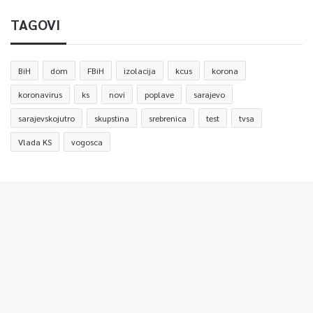
TAGOVI
BiH
dom
FBiH
izolacija
kcus
korona
koronavirus
ks
novi
poplave
sarajevo
sarajevskojutro
skupstina
srebrenica
test
tvsa
Vlada KS
vogosca