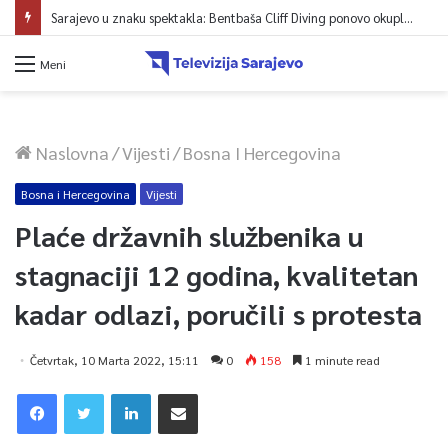
Sarajevo u znaku spektakla: Bentbaša Cliff Diving ponovo okuplja najbolje skakače i vrhunsku zabavu
Meni
Naslovna
/
Vijesti
/
Bosna I Hercegovina
Bosna i Hercegovina
Vijesti
Plaće državnih službenika u
stagnaciji 12 godina, kvalitetan
kadar odlazi, poručili s protesta
Četvrtak, 10 Marta 2022, 15:11
0
158
1 minute read