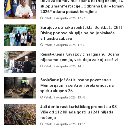
Dova za domovinu i zikir u Ratnoj džamiji: U
sklopu manifestacije „Odbrana BiH – Igman
2026“ odana počast herojima
Petak, 7 Augusta 2026, 17:24
Sarajevo u znaku spektakla: Bentbaša Cliff
Diving ponovo okuplja najbolje skakače i
vrhunsku zabavu
Petak, 7 Augusta 2026, 17:16
Reisul-ulema Kavazović na Igmanu: Bosna
nije samo zemlja, već ideja za koju se živi
Petak, 7 Augusta 2026, 14:35
Saslušane još četiri osobe povezane s
Memorijalnim centrom Srebrenica, na
spisku ukupno 26
Petak, 7 Augusta 2026, 13:48
Juli donio rast turističkog prometa u KS –
Više od 112 hiljada gostiju i 241 hiljada
noćenja
Petak, 7 Augusta 2026, 13:44