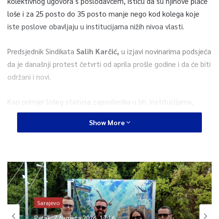
kolektivnog ugovora s poslodavcem, ističu da su njihove plaće
loše i za 25 posto do 35 posto manje nego kod kolega koje
iste poslove obavljaju u institucijama nižih nivoa vlasti.
Predsjednik Sindikata
Salih Karčić,
u izjavi novinarima podsjeća
da je današnji protest četvrti od aprila prošle godine i da će biti
održani i novi.
Kao primjer lošeg statusa zaposlenika u bh. institucijama,
navodi da osnovica za obračun njihovih plaća od 475,69 KM nije
Show More
mijenjana 12 godina. Sav kvalitetan kadar odlazi, neki,
primjerice, u Bingo jer tamo imaju bolja primanja, naveo je
Karčić.
Radnica koja čisti kabinet prima plaću od 475,69 KM, dok
ministar ima deset njenih plaća, ističe on također.
Sarajevo
Članovi Sindikata izrazili su nezadovoljstvo i zbog toga što još
Petak, 7 Augusta 2026, 17:16