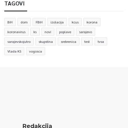
TAGOVI
BiH
dom
FBiH
izolacija
kcus
korona
koronavirus
ks
novi
poplave
sarajevo
sarajevskojutro
skupstina
srebrenica
test
tvsa
Vlada KS
vogosca
Redakcija