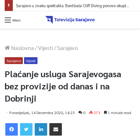
Sarajevo u znaku spektakla: Bentbaša Cliff Diving ponovo okuplja najbolje skakače i vrhunsku zabavu
Meni
Naslovna
/
Vijesti
/
Sarajevo
Sarajevo
Vijesti
Plaćanje usluga Sarajevogasa
bez provizije od danas i na
Dobrinji
Ponedjeljak, 14 Decembra 2020, 14:23
0
273
1 minute read