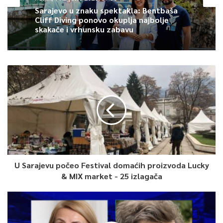
0
Sarajevo u znaku spektakla: Bentbaša
Cliff Diving ponovo okuplja najbolje
Article Rating
skakače i vrhunsku zabavu
U Sarajevu počeo Festival domaćih proizvoda Lucky
& MIX market - 25 izlagača