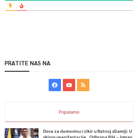
PRATITE NAS NA
Popularno
Dova za domovinu i zikir u Ratnoj džamiji: U
sklopu manifestacije „Odbrana BiH – Igman