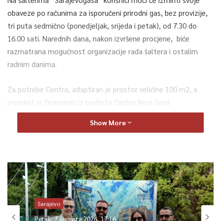
obaveze po računima za isporučeni prirodni gas, bez provizije,
tri puta sedmično (ponedjeljak, srijeda i petak), od 7.30 do
16.00 sati. Narednih dana, nakon izvršene procjene, biće
razmatrana mogućnost organizacije rada šaltera i ostalim
radnim danima.
Za potrebe Centra, adaptiran je prostor veličine 100 m2, a
projekat je finansiran iz budžeta Općine Novi Grad.
Show More
Centri za komunalne usluge već postoje u općinama Novo
Sarajevo i Vogošća što je doprinijelo poboljšanju usluga i
zadovoljstvu korisnika, prvenstveno zbog plaćanja komunalnih
usluga na jednom mjestu bez provizije. U narednom periodu, bt
će razmatrena i mogućnost otvaranja i u ostalim općinama u
Kantonu Sarajevo.
Sarajevo
Petak, 7 Augusta 2026, 17:16