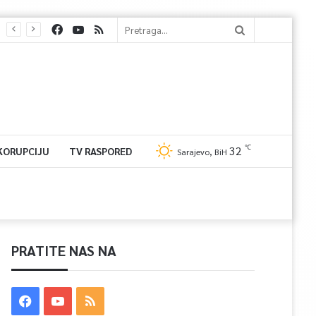
℃
32
 KORUPCIJU
TV RASPORED
Sarajevo, BiH
PRATITE NAS NA