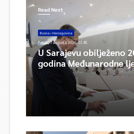
Read Next
Bosna i Hercegovina
Petak, 7 Augusta 2026, 11:45
U Sarajevu obilježeno 2
godina Međunarodne lj
škole – Fokus na izazo
međunarodne pravde