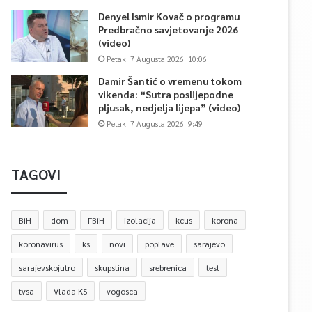
Denyel Ismir Kovač o programu
Predbračno savjetovanje 2026
(video)
Petak, 7 Augusta 2026, 10:06
Damir Šantić o vremenu tokom
vikenda: “Sutra poslijepodne
pljusak, nedjelja lijepa” (video)
Petak, 7 Augusta 2026, 9:49
TAGOVI
BiH
dom
FBiH
izolacija
kcus
korona
koronavirus
ks
novi
poplave
sarajevo
sarajevskojutro
skupstina
srebrenica
test
tvsa
Vlada KS
vogosca