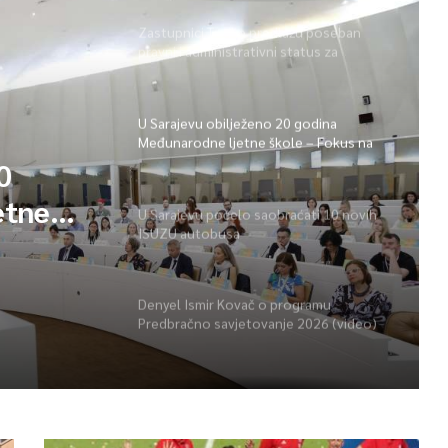
Zastupnici Trojke predlažu poseban
pravni i administrativni status za
Memorijalni centar Srebrenica
U Sarajevu obilježeno 20 godina
Međunarodne ljetne škole – Fokus na
izazovima međunarodne pravde
0
etne
U Sarajevu počelo saobraćati 10 novih
ISUZU autobusa
vima
Denyel Ismir Kovač o programu
Predbračno savjetovanje 2026 (video)