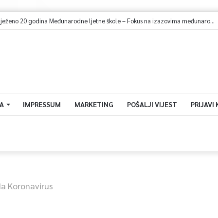
U Sarajevu obilježeno 20 godina Međunarodne ljetne škole – Fokus na izazovima međunarodne pravde
A
IMPRESSUM
MARKETING
POŠALJI VIJEST
PRIJAVI
Na Koronavirus