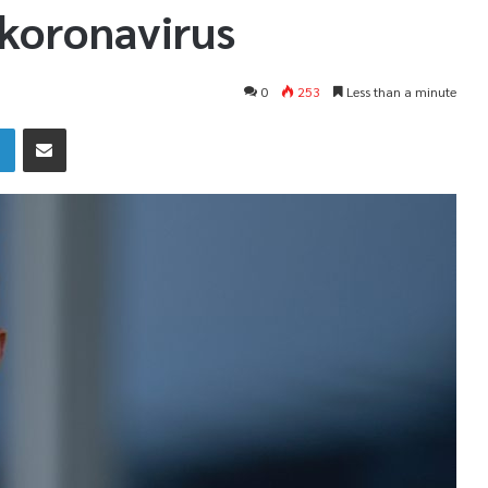
 koronavirus
0
253
Less than a minute