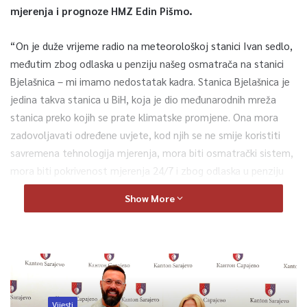
mjerenja i prognoze HMZ Edin Pišmo.
“On je duže vrijeme radio na meteorološkoj stanici Ivan sedlo,
međutim zbog odlaska u penziju našeg osmatrača na stanici
Bjelašnica – mi imamo nedostatak kadra. Stanica Bjelašnica je
jedina takva stanica u BiH, koja je dio međunarodnih mreža
stanica preko kojih se prate klimatske promjene. Ona mora
zadovoljavati određene uvjete, kod njih se ne smije koristiti
savremena tehnologija mjerenja, mora biti osmatrački sistem,
mora biti pokrivenost mjerenja 24/7 i zbog odlaska u penziju
na toj stanici smo imali manjak uposlenog. Zato smo ovoga
Show More
uposlenika prebacili sa Ivan sedla na Bjelašnicu.
On je prošao
svu obuku, od penjanja, osmatranja na Bjelašnici – znači
upoznat je s radom na Bjelašnici.
Ovo je njegov drugi izlazak
na Bjelašnicu. Svi oni znaju da kad krenu da se penju da
procijene situaciju sigurnosti da li mogu izaći na stanicu
bezbjedno. Prilikom izlaska osmatrač koji se penje i onaj koji je
Vijesti