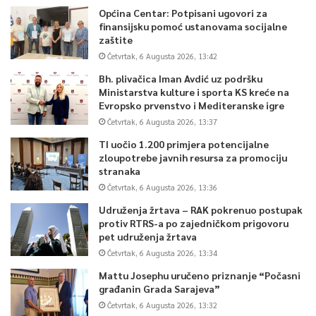
Općina Centar: Potpisani ugovori za
finansijsku pomoć ustanovama socijalne
zaštite
Četvrtak, 6 Augusta 2026, 13:42
Bh. plivačica Iman Avdić uz podršku
Ministarstva kulture i sporta KS kreće na
Evropsko prvenstvo i Mediteranske igre
Četvrtak, 6 Augusta 2026, 13:37
TI uočio 1.200 primjera potencijalne
zloupotrebe javnih resursa za promociju
stranaka
Četvrtak, 6 Augusta 2026, 13:36
Udruženja žrtava – RAK pokrenuo postupak
protiv RTRS-a po zajedničkom prigovoru
pet udruženja žrtava
Četvrtak, 6 Augusta 2026, 13:34
Mattu Josephu uručeno priznanje “Počasni
građanin Grada Sarajeva”
Četvrtak, 6 Augusta 2026, 13:32