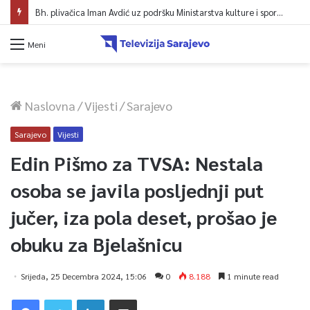
Bh. plivačica Iman Avdić uz podršku Ministarstva kulture i sporta KS kreće na Evropsko prvenstvo i Mediteranske igre
Meni
Naslovna
/
Vijesti
/
Sarajevo
Sarajevo
Vijesti
Edin Pišmo za TVSA: Nestala
osoba se javila posljednji put
jučer, iza pola deset, prošao je
obuku za Bjelašnicu
Srijeda, 25 Decembra 2024, 15:06
0
8.188
1 minute read