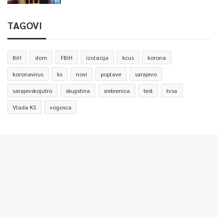
TAGOVI
BiH
dom
FBiH
izolacija
kcus
korona
koronavirus
ks
novi
poplave
sarajevo
sarajevskojutro
skupstina
srebrenica
test
tvsa
Vlada KS
vogosca