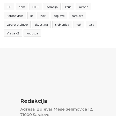
BiH
dom
FBiH
izolacija
kcus
korona
koronavirus
ks
novi
poplave
sarajevo
sarajevskojutro
skupstina
srebrenica
test
tvsa
Vlada KS
vogosca
Redakcija
Adresa: Bulevar Meše Selimovića 12,
71000 Sarajevo,