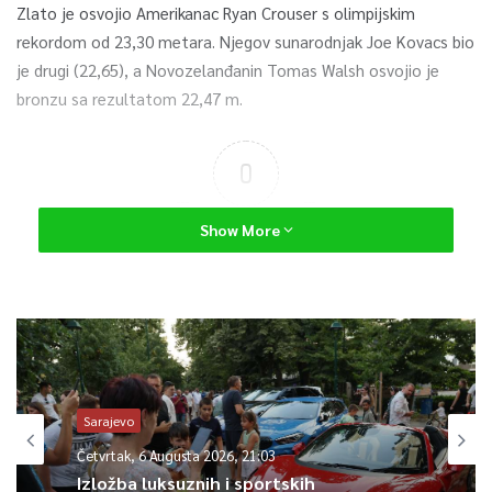
Zlato je osvojio Amerikanac Ryan Crouser s olimpijskim
rekordom od 23,30 metara. Njegov sunarodnjak Joe Kovacs bio
je drugi (22,65), a Novozelanđanin Tomas Walsh osvojio je
bronzu sa rezultatom 22,47 m.
0
Article Rating
Show More
Sarajevo
Četvrtak, 6 Augusta 2026, 21:03
Izložba luksuznih i sportskih