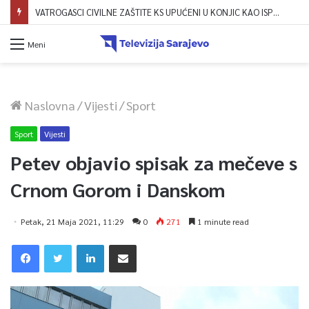
VATROGASCI CIVILNE ZAŠTITE KS UPUĆENI U KONJIC KAO ISPOMOĆ U GAŠENJU POŽARA
Meni
Naslovna
/
Vijesti
/
Sport
Sport
Vijesti
Petev objavio spisak za mečeve s
Crnom Gorom i Danskom
Petak, 21 Maja 2021, 11:29
0
271
1 minute read