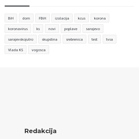
BiH
dom
FBiH
izolacija
kcus
korona
koronavirus
ks
novi
poplave
sarajevo
sarajevskojutro
skupstina
srebrenica
test
tvsa
Vlada KS
vogosca
Redakcija