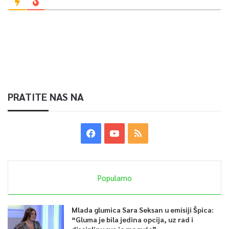
PRATITE NAS NA
Popularno
Mlada glumica Sara Seksan u emisiji Špica:
“Gluma je bila jedina opcija, uz rad i
disciplinu sve je moguće”