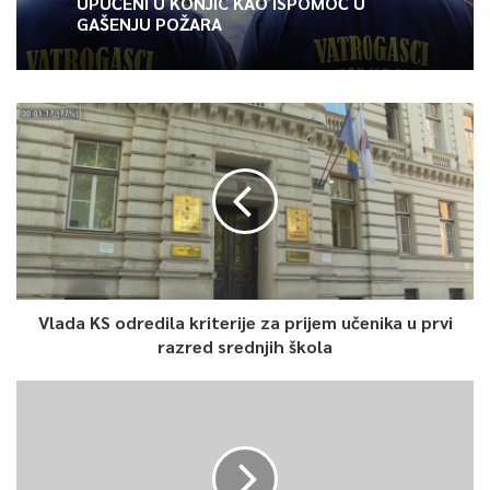
UPUĆENI U KONJIC KAO ISPOMOĆ U
(Sarajevo), Rade Krunić (Milan), Dario Šarić (Ascoli), Adi Nalić
GAŠENJU POŽARA
(Malmo), Dino Beširović (Mezokovesd Zsory), Miroslav
Stevanović (Servette), Almedin Ziljkić (Borac);
0
Article Rating
Vlada KS odredila kriterije za prijem učenika u prvi
razred srednjih škola