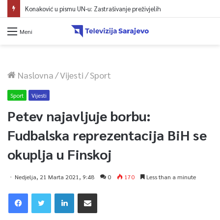
Konaković u pismu UN-u: Zastrašivanje preživjelih
Meni
Naslovna
/
Vijesti
/
Sport
Sport
Vijesti
Petev najavljuje borbu:
Fudbalska reprezentacija BiH se
okuplja u Finskoj
Nedjelja, 21 Marta 2021, 9:48
0
170
Less than a minute