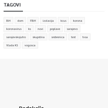
TAGOVI
BiH
dom
FBiH
izolacija
kcus
korona
koronavirus
ks
novi
poplave
sarajevo
sarajevskojutro
skupstina
srebrenica
test
tvsa
Vlada KS
vogosca