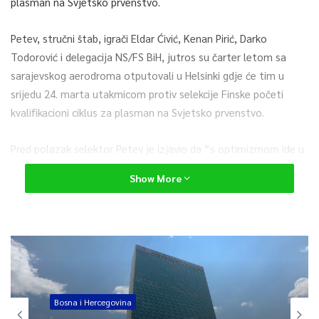
plasman na Svjetsko prvenstvo.
Petev, stručni štab, igrači Eldar Ćivić, Kenan Pirić, Darko
Todorović i delegacija NS/FS BiH, jutros su čarter letom sa
sarajevskog aerodroma otputovali u Helsinki gdje će tim u
srijedu 24. marta utakmicom protiv selekcije Finske početi
kvalifikacioni ciklus za plasman na Svjetsko prvenstvo.
Pred polazak selektor Petev je izjavio da “s optimizmom ide u
Finsku”.
Show More
0
Article Rating
Bosna i Hercegovina