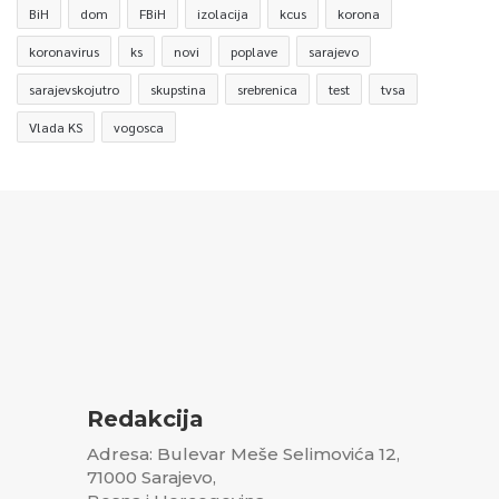
BiH
dom
FBiH
izolacija
kcus
korona
koronavirus
ks
novi
poplave
sarajevo
sarajevskojutro
skupstina
srebrenica
test
tvsa
Vlada KS
vogosca
Redakcija
Adresa: Bulevar Meše Selimovića 12,
71000 Sarajevo,