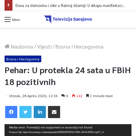
Dova za domovinu i zikir u Ratnoj džamiji: U sklopu manifestacije „Odbrana BiH – Igman 2026“ odana počast herojima
Meni
Naslovna
/
Vijesti
/
Bosna I Hercegovina
Bosna i Hercegovina
Pehar: U protekla 24 sata u FBiH
18 pozitivnih
Utorak, 28 Aprila 2020, 12:36
0
242
1 minute read
Video
Media error: Format(s) not supported or source(s) not found
Player
Preuzmi fajl: https://tvsa.ba/wp-content/uploads/2020/04/PRESS-FBIH-28.04.20201.mp4?_=1