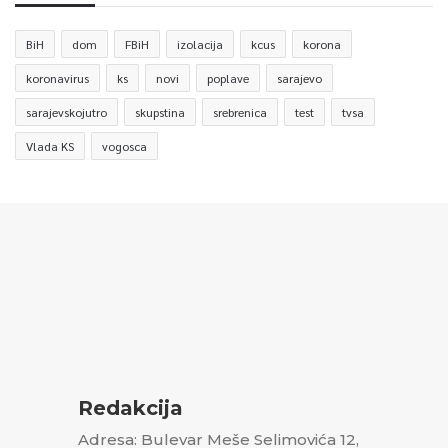
BiH
dom
FBiH
izolacija
kcus
korona
koronavirus
ks
novi
poplave
sarajevo
sarajevskojutro
skupstina
srebrenica
test
tvsa
Vlada KS
vogosca
Redakcija
Adresa: Bulevar Meše Selimovića 12,