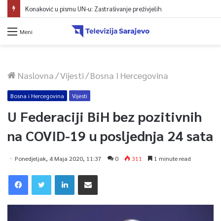
Konaković u pismu UN-u: Zastrašivanje preživjelih
Meni
Naslovna
/
Vijesti
/
Bosna I Hercegovina
Bosna i Hercegovina
Vijesti
U Federaciji BiH bez pozitivnih
na COVID-19 u posljednja 24 sata
Ponedjeljak, 4 Maja 2020, 11:37
0
311
1 minute read