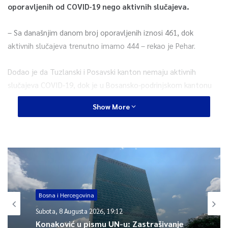
oporavljenih od COVID-19 nego aktivnih slučajeva.
– Sa današnjim danom broj oporavljenih iznosi 461, dok
aktivnih slučajeva trenutno imamo 444 – rekao je Pehar.
Dodao je da Tuzlanski i Posavski kanton nemaju aktivnih
slučajeva COVID-19, dok je u Bosansko-podrinjskom kantonu
aktivan samo jedan.
Show More
– Dosad je u FBiH testirano 19.377 uzoraka, a COVID-19 je
potvrđen kod 938 osoba – precizirao je Pehar.
Istakao je da je trenutno
37 pacijenata hospitalizirano od
kojih je dvoje na respiratoru.
Bosna i Hercegovina
– Već nekoliko dana u FBiH nemamo novih smrtnih slučajeva i
Subota, 8 Augusta 2026, 19:12
epidemiološka situacija je u skladu s očekivanjima našeg plana
Konaković u pismu UN-u: Zastrašivanje