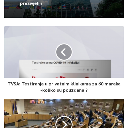
odgovora na krizu – naveo je Pehar.
preživjelih
0
Article Rating
TVSA: Testiranja u privatnim klinikama za 60 maraka
-koliko su pouzdana ?