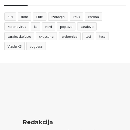
BiH
dom
FBiH
izolacija
kcus
korona
koronavirus
ks
novi
poplave
sarajevo
sarajevskojutro
skupstina
srebrenica
test
tvsa
Vlada KS
vogosca
Redakcija