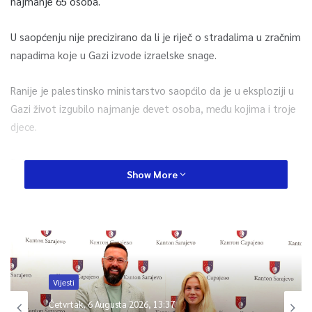
najmanje 65 osoba.
U saopćenju nije precizirano da li je riječ o stradalima u zračnim
napadima koje u Gazi izvode izraelske snage.
Ranije je palestinsko ministarstvo saopćilo da je u eksploziji u
Gazi život izgubilo najmanje devet osoba, među kojima i troje
djece.
S druge strane, izraelska vojska je saopćila da izvodi žestoke
Show More
zračne napade na Gazu i to kao odgovor na raketne napade
koji su prethodno iz Gaze izvedeni ka izraelskim gradovima.
0
Article Rating
Vijesti
Četvrtak, 6 Augusta 2026, 13:37