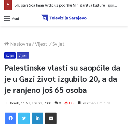
Bh. plivačica Iman Avdić uz podršku Ministarstva kulture i sporta KS kreće na Evropsko prvenstvo i Mediteranske igre
Meni
Naslovna
/
Vijesti
/
Svijet
Svijet
Vijesti
Palestinske vlasti su saopćile da
je u Gazi život izgubilo 20, a da
je ranjeno još 65 osoba
Utorak, 11 Maja 2021, 7:00
0
179
Less than a minute