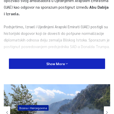
opozvalo svog ambasadora u Ujedinjenim Arapskim Emiratima
(UAE) kao odgovor na sporazum postignut između
Abu Dabija
i Izraela.
Podsjetimo, Izrael i Ujedinjeni Arapski Emirati (UAE) postigli su
historijski dogovor koji će dovesti do potpune normalizacije
diplomatskih odnosa dviju zemalja Bliskog Istoka. Sporazum je
postignut posredovanjem predsjednika SAD-a Donalda Trumpa.
U zajedničkom saopćenju SAD-a, UAE i Izraela navodi se da će
Show More
ovim dogovorom
promovisati mir u regiji Bliskog Istoka,
dodajući da je ovaj korak dokaz odvažne diplomatije i
vizije trojice vođa,
aludirajući na prestolonasljednika Abu
Dabija Mohammeda bin Zayeda al-Nahyana, Trumpa i
izraelskog premijera Benjamina Netanyahua.
Bosna i Hercegovina
0