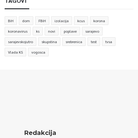
TAGOVI
BiH
dom
FBiH
izolacija
kcus
korona
koronavirus
ks
novi
poplave
sarajevo
sarajevskojutro
skupstina
srebrenica
test
tvsa
Vlada KS
vogosca
Redakcija