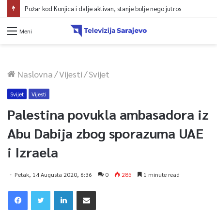
Požar kod Konjica i dalje aktivan, stanje bolje nego jutros
Meni
Naslovna
/
Vijesti
/
Svijet
Svijet
Vijesti
Palestina povukla ambasadora iz
Abu Dabija zbog sporazuma UAE
i Izraela
Petak, 14 Augusta 2020, 6:36
0
285
1 minute read