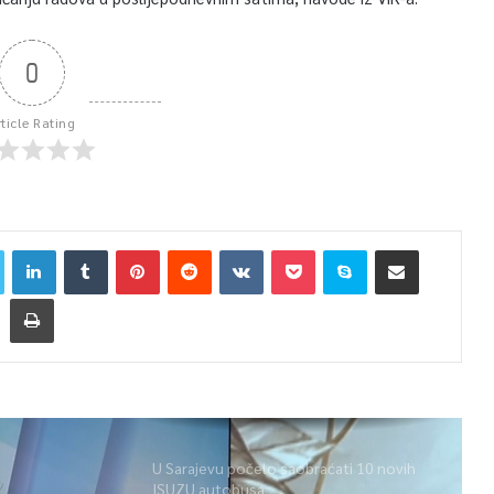
0
rticle Rating
U Sarajevu počelo saobraćati 10 novih
ISUZU autobusa