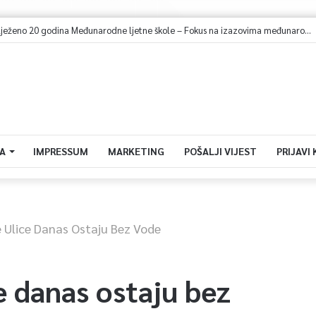
U Sarajevu obilježeno 20 godina Međunarodne ljetne škole – Fokus na izazovima međunarodne pravde
A
IMPRESSUM
MARKETING
POŠALJI VIJEST
PRIJAVI
 Ulice Danas Ostaju Bez Vode
e danas ostaju bez