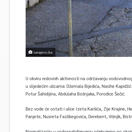
sarajevo.ba
U okviru redovnih aktivnosti na održavanju vodovodnog
u slijedećim ulicama: Džemala Bijedića, Nasihe Kapidžić
Potur Šahidijina, Abdulaha Bošnjaka, Porodice Šečić.
Bez vode će ostati i ulice Izeta Karšića, Zije Krajine,
Panjete, Nusreta Fazlibegovića, Derebent, Višnjik, Bistr
Normalizaciju u vodosnabdijevanju očekujemo po okonč