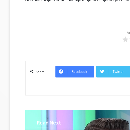
A
Facebook
Twitter
Share
Read Next