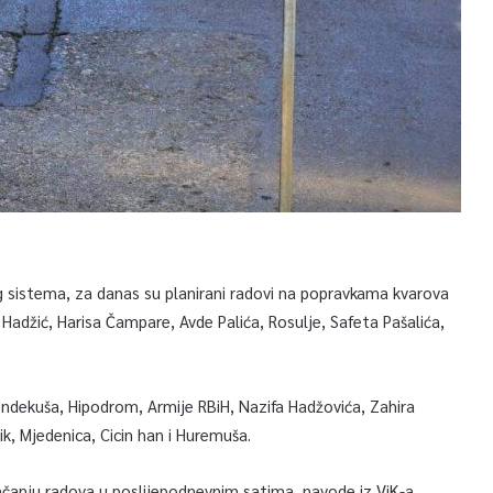
 sistema, za danas su planirani radovi na popravkama kvarova
 Hadžić, Harisa Čampare, Avde Palića, Rosulje, Safeta Pašalića,
 Hendekuša, Hipodrom, Armije RBiH, Nazifa Hadžovića, Zahira
ik, Mjedenica, Cicin han i Huremuša.
anju radova u poslijepodnevnim satima, navode iz ViK-a.