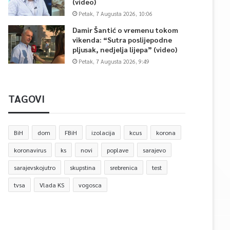
(video)
Petak, 7 Augusta 2026, 10:06
Damir Šantić o vremenu tokom
vikenda: “Sutra poslijepodne
pljusak, nedjelja lijepa” (video)
Petak, 7 Augusta 2026, 9:49
TAGOVI
BiH
dom
FBiH
izolacija
kcus
korona
koronavirus
ks
novi
poplave
sarajevo
sarajevskojutro
skupstina
srebrenica
test
tvsa
Vlada KS
vogosca