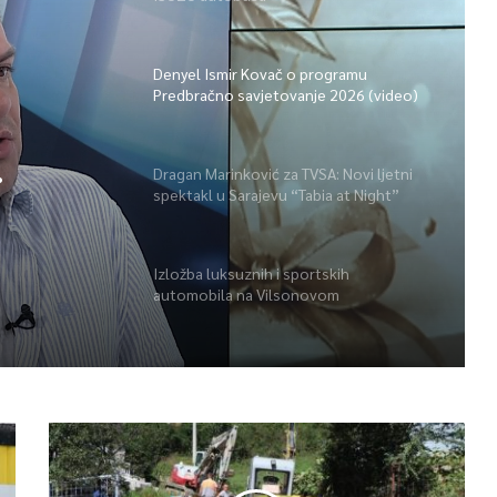
Denyel Ismir Kovač o programu
Predbračno savjetovanje 2026 (video)
Dragan Marinković za TVSA: Novi ljetni
spektakl u Sarajevu “Tabia at Night”
o)
Izložba luksuznih i sportskih
automobila na Vilsonovom