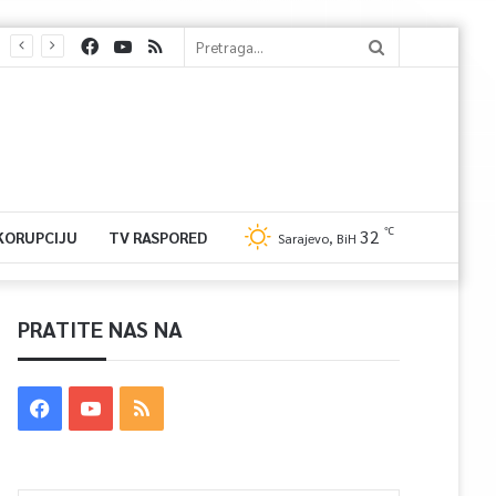
℃
32
 KORUPCIJU
TV RASPORED
Sarajevo, BiH
PRATITE NAS NA