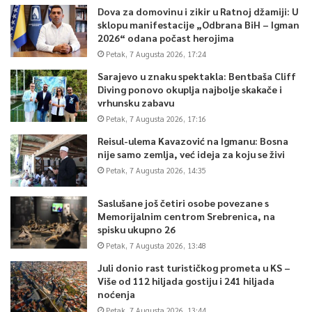
Dova za domovinu i zikir u Ratnoj džamiji: U
sklopu manifestacije „Odbrana BiH – Igman
2026“ odana počast herojima
Petak, 7 Augusta 2026, 17:24
Sarajevo u znaku spektakla: Bentbaša Cliff
Diving ponovo okuplja najbolje skakače i
vrhunsku zabavu
Petak, 7 Augusta 2026, 17:16
Reisul-ulema Kavazović na Igmanu: Bosna
nije samo zemlja, već ideja za koju se živi
Petak, 7 Augusta 2026, 14:35
Saslušane još četiri osobe povezane s
Memorijalnim centrom Srebrenica, na
spisku ukupno 26
Petak, 7 Augusta 2026, 13:48
Juli donio rast turističkog prometa u KS –
Više od 112 hiljada gostiju i 241 hiljada
noćenja
Petak, 7 Augusta 2026, 13:44