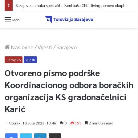
Sarajevo u znaku spektakla: Bentbaša Cliff Diving ponovo okuplja najbolje skakače i vrhunsku zabavu
Meni
Naslovna
/
Vijesti
/
Sarajevo
Sarajevo
Vijesti
Otvoreno pismo podrške
Koordinacionog odbora boračkih
organizacija KS gradonačelnici
Karić
Utorak, 18 Jula 2023, 13:46
0
151
2 minutes read