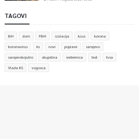
TAGOVI
BiH
dom
FBiH
izolacija
kcus
korona
koronavirus
ks
novi
poplave
sarajevo
sarajevskojutro
skupstina
srebrenica
test
tvsa
Vlada KS
vogosca