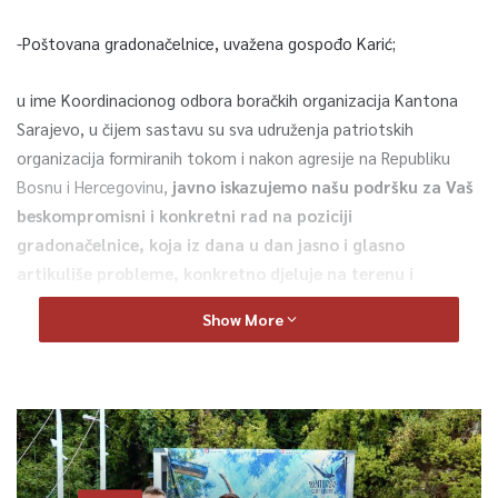
-Poštovana gradonačelnice, uvažena gospođo Karić;
u ime Koordinacionog odbora boračkih organizacija Kantona
Sarajevo, u čijem sastavu su sva udruženja patriotskih
organizacija formiranih tokom i nakon agresije na Republiku
Bosnu i Hercegovinu,
javno iskazujemo našu podršku za Vaš
beskompromisni i konkretni rad na poziciji
gradonačelnice, koja iz dana u dan jasno i glasno
artikuliše probleme, konkretno djeluje na terenu i
dokazuje da je istinski patriota, i što ste stali u odbranu
Show More
svih onih ideala zbog kojih smo i mi 1992. godine stali u
odbranu naše domovine
od agresora, kao pripadnici različitih
formacija Armije Republike Bosne i Hercegovine i Ministarstva
unutrašnjih poslova Republike Bosne i Hercegovine.
Vašim aktivnim propagiranjem istine o agresiji na Republiku