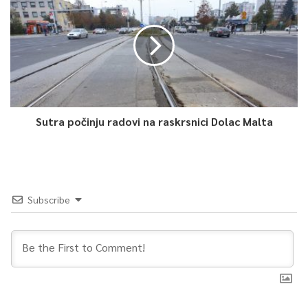
i glasno biti ujedinjen oko svih onih civilizacijskih vrijednosti i
univerzalnih ljudskih principa zbog kojih smo skupo platili našu
slobodu. Naglašavamo da ovo nije nikakva vrsta političke, već
isključivo ljudske i patriotske podrške prema Vašem
dosadašnjem radu, u nadi da ćete nastaviti istim putem.
Sutra počinju radovi na raskrsnici Dolac Malta
Uvažena gradonačelnice, zbog svega navedenog,
i što svakodnevno promovišete istinu o agresiji na Republiku
Bosnu i Hercegovinu, odajete počast svim građanima i
građankama koji/e su stali u odbranu naše domovine i aktivno
Subscribe
reagujete na sve prijetnje koje se svakodnevno upućuju prema
Sarajevu,
Koordinacioni odbor boračkih organizacija
Kantona Sarajevo stoji uz Vas i daje Vam punu podršku
,
navodi se u pismu.