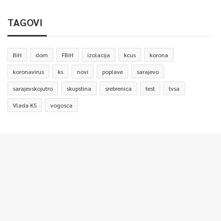
TAGOVI
BiH
dom
FBiH
izolacija
kcus
korona
koronavirus
ks
novi
poplave
sarajevo
sarajevskojutro
skupstina
srebrenica
test
tvsa
Vlada KS
vogosca