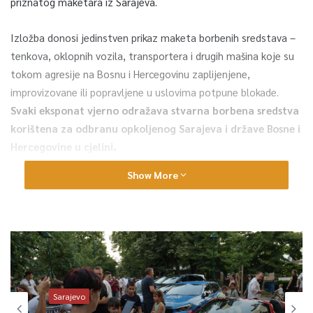
priznatog maketara iz Sarajeva.
Izložba donosi jedinstven prikaz maketa borbenih sredstava –
tenkova, oklopnih vozila, transportera i drugih mašina koje su
tokom agresije na Bosnu i Hercegovinu zaplijenjene,
improvizovane ili popravljene u uslovima potpune blokade.
Svaki eksponat vjerno odražava stvarna borbena sredstva
korištena za odbranu opkoljenog Sarajeva i države Bosne i
Hercegovine u cjelini.
Show More
Na svečanom otvorenju izložbe prisutnima su se obratili
direktor Memorijalnog centra Sarajevo Ahmed Kulanić i autor
postavke Adnan Klepo, a publici su predstavljeni i info paneli o
opsadi Dobrinje, uz poseban naglasak na ulogu “Kuće Sloboda”
– današnjeg Edukativnog centra.
Sarajevo
0