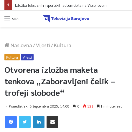
Izložba luksuznih i sportskih automobila na Vilsonovom
Meni
Naslovna
/
Vijesti
/
Kultura
Kultura
Vijesti
Otvorena izložba maketa
tenkova „Zaboravljeni čelik –
trofeji slobode“
Ponedjeljak, 8 Septembra 2025, 14:08
0
121
1 minute read