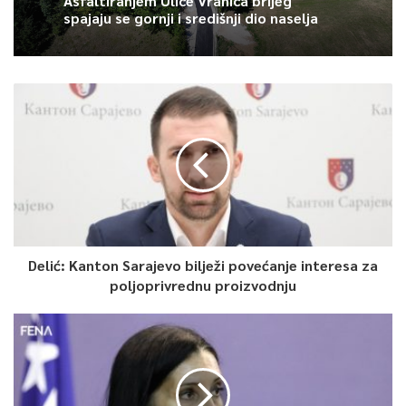
Asfaltiranjem Ulice Vranica brijeg
biti i jedna od lokacija 27. Sarajevo Film Festivala, koji će biti
spajaju se gornji i središnji dio naselja
održan od 13. do 20. augusta ove godine.
0
Article Rating
Delić: Kanton Sarajevo bilježi povećanje interesa za
poljoprivrednu proizvodnju