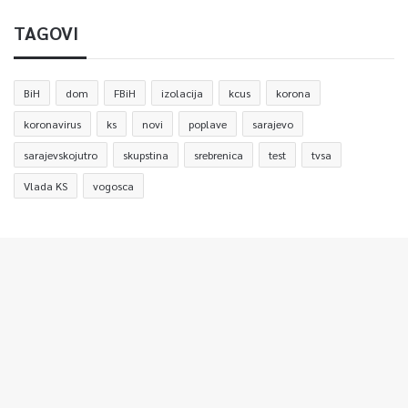
TAGOVI
BiH
dom
FBiH
izolacija
kcus
korona
koronavirus
ks
novi
poplave
sarajevo
sarajevskojutro
skupstina
srebrenica
test
tvsa
Vlada KS
vogosca