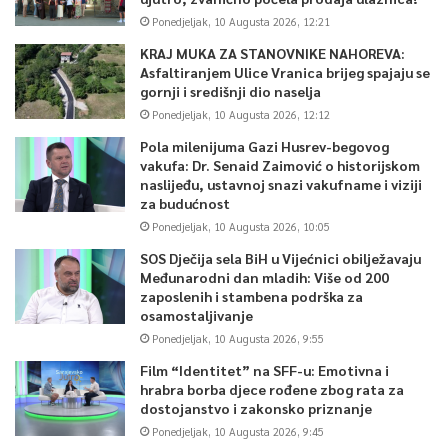
Ponedjeljak, 10 Augusta 2026, 12:21
KRAJ MUKA ZA STANOVNIKE NAHOREVA:
Asfaltiranjem Ulice Vranica brijeg spajaju se
gornji i središnji dio naselja
Ponedjeljak, 10 Augusta 2026, 12:12
Pola milenijuma Gazi Husrev-begovog
vakufa: Dr. Senaid Zaimović o historijskom
naslijeđu, ustavnoj snazi vakufname i viziji
za budućnost
Ponedjeljak, 10 Augusta 2026, 10:05
SOS Dječija sela BiH u Vijećnici obilježavaju
Međunarodni dan mladih: Više od 200
zaposlenih i stambena podrška za
osamostaljivanje
Ponedjeljak, 10 Augusta 2026, 9:55
Film “Identitet” na SFF-u: Emotivna i
hrabra borba djece rođene zbog rata za
dostojanstvo i zakonsko priznanje
Ponedjeljak, 10 Augusta 2026, 9:45