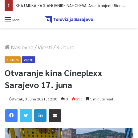
KRAJ MUKA ZA STANOVNIKE NAHOREVA: Asfaltiranjem Ulice Vranica brijeg spajaju se gornji i središnji dio naselja
Meni
Naslovna
/
Vijesti
/
Kultura
Kultura
Vijesti
Otvaranje kina Cineplexx
Sarajevo 17. juna
Četvrtak, 3 Juna 2021, 12:38
0
255
1 minute read