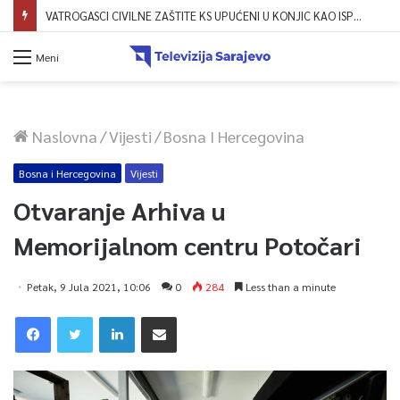
VATROGASCI CIVILNE ZAŠTITE KS UPUĆENI U KONJIC KAO ISPOMOĆ U GAŠENJU POŽARA
Meni
Naslovna
/
Vijesti
/
Bosna I Hercegovina
Bosna i Hercegovina
Vijesti
Otvaranje Arhiva u
Memorijalnom centru Potočari
Petak, 9 Jula 2021, 10:06
0
284
Less than a minute