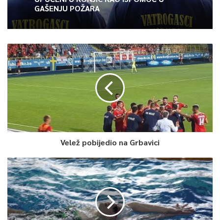
GAŠENJU POŽARA
Velež pobijedio na Grbavici