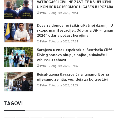
VATROGASCI CIVILNE ZAŠTITE KS UPUĆENI
U KONJIC KAO ISPOMOĆ U GAŠENJU POŽARA
Petak, 7 Augusta 2026, 19:54
Dova za domovinu i zikir u Ratnoj džamiji: U
sklopu manifestacije „Odbrana BiH – Igman
2026“ odana počast herojima
Petak, 7 Augusta 2026, 17:24
Sarajevo u znaku spektakla: Bentbaša Cliff
Diving ponovo okuplja najbolje skakače i
vrhunsku zabavu
Petak, 7 Augusta 2026, 17:16
Reisul-ulema Kavazović na Igmanu: Bosna
nije samo zemlja, već ideja za koju se živi
Petak, 7 Augusta 2026, 14:35
TAGOVI