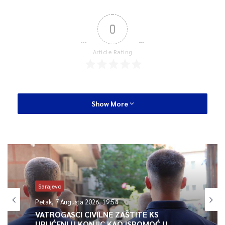
0
Article Rating
Show More
Sarajevo
Petak, 7 Augusta 2026, 19:54
VATROGASCI CIVILNE ZAŠTITE KS
UPUĆENI U KONJIC KAO ISPOMOĆ U