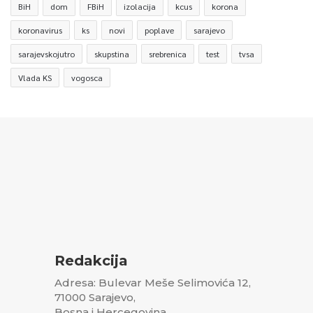
BiH
dom
FBiH
izolacija
kcus
korona
koronavirus
ks
novi
poplave
sarajevo
sarajevskojutro
skupstina
srebrenica
test
tvsa
Vlada KS
vogosca
Redakcija
Adresa: Bulevar Meše Selimovića 12,
71000 Sarajevo,
Bosna i Hercegovina