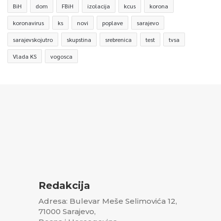
BiH
dom
FBiH
izolacija
kcus
korona
koronavirus
ks
novi
poplave
sarajevo
sarajevskojutro
skupstina
srebrenica
test
tvsa
Vlada KS
vogosca
Redakcija
Adresa: Bulevar Meše Selimovića 12,
71000 Sarajevo,