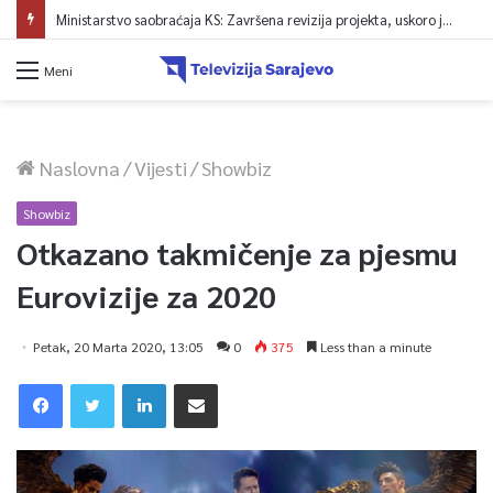
Ministarstvo saobraćaja KS: Završena revizija projekta, uskoro javna nabavka za obnovu mosta u ulici Ive Andrića
Meni
Naslovna
/
Vijesti
/
Showbiz
Showbiz
Otkazano takmičenje za pjesmu
Eurovizije za 2020
Petak, 20 Marta 2020, 13:05
0
375
Less than a minute