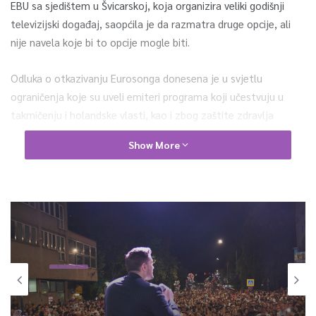
EBU sa sjedištem u Švicarskoj, koja organizira veliki godišnji
televizijski događaj, saopćila je da razmatra druge opcije, ali
nije navela koje bi to opcije mogle biti.
Odluka o otkazivanju Eurosonga donesena je u svjetlu
ograničenja koje su uveli emiteri programa koji učestvuju u
takmičenju i holandske vlasti, kao i zbog zaštite zdravlja
izvođača, osoblja i fanova.
Show More
0
Article Rating
Showbiz
Ponedjeljak, 21 Jula 2025, 9:56
Showbiz
Hiljade Hadžićana pjevalo s Mirzom
Utorak, 19 Maja 2026, 11:14
Selimovićem na velikom koncertu u