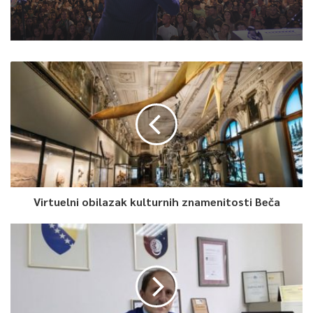
centru grada
Emrah Emšo: Emocija nikada ne izlazi iz
mode, ali u ovom poslu ne smiješ biti
ravna linija
Virtuelni obilazak kulturnih znamenitosti Beča