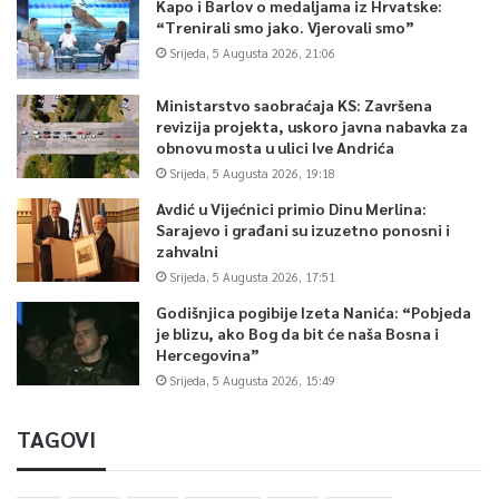
Kapo i Barlov o medaljama iz Hrvatske:
“Trenirali smo jako. Vjerovali smo”
Srijeda, 5 Augusta 2026, 21:06
Ministarstvo saobraćaja KS: Završena
revizija projekta, uskoro javna nabavka za
obnovu mosta u ulici Ive Andrića
Srijeda, 5 Augusta 2026, 19:18
Avdić u Vijećnici primio Dinu Merlina:
Sarajevo i građani su izuzetno ponosni i
zahvalni
Srijeda, 5 Augusta 2026, 17:51
Godišnjica pogibije Izeta Nanića: “Pobjeda
je blizu, ako Bog da bit će naša Bosna i
Hercegovina”
Srijeda, 5 Augusta 2026, 15:49
TAGOVI