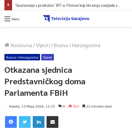
‘Suočavanje s prošlošću’ SFF-a: Filmovi koji istražuju nasljeđe sukoba i mogućnosti otpora
Meni
Naslovna
/
Vijesti
/
Bosna I Hercegovina
Bosna i Hercegovina
Vijesti
Otkazana sjednica
Predstavničkog doma
Parlamenta FBiH
Srijeda, 13 Maja 2026, 11:33
0
353
22 minutes read