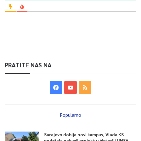
PRATITE NAS NA
Popularno
Sarajevo dobija novi kampus, Vlada KS
podržala najveći projekt u historiji UNSA