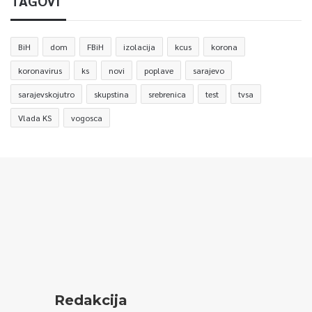
TAGOVI
BiH
dom
FBiH
izolacija
kcus
korona
koronavirus
ks
novi
poplave
sarajevo
sarajevskojutro
skupstina
srebrenica
test
tvsa
Vlada KS
vogosca
Redakcija