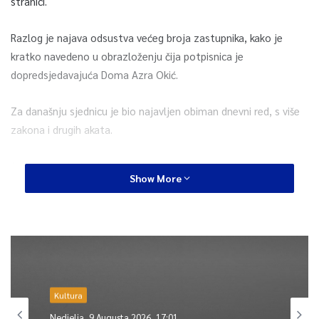
stranici.
Razlog je najava odsustva većeg broja zastupnika, kako je
kratko navedeno u obrazloženju čija potpisnica je
dopredsjedavajuća Doma Azra Okić.
Za današnju sjednicu je bio najavljen obiman dnevni red, s više
zakona i drugih akata.
Jedna od najavljenih tema bio je i izbor predsjedavajućeg
Show More
Predstavničkog doma nakon što je Dragan Mioković razriješen
te dužnosti u martu ove godine.
Naša stranka, čiji je Mioković kadar, predložila je da
predsjedavajući sada bude također njen član i aktuelni federalni
zastupnik Amir Purić.
Kultura
Nedjelja, 9 Augusta 2026, 17:01