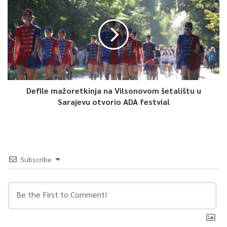
Opširnije o projektima ministarstva za boračka pitanja KS,
važnosti obilježavanja godišnjica slavnih bitaka i bitnih datuma
za odbranu od agresije na BiH, pogledajte u nastavku:
Defile mažoretkinja na Vilsonovom šetalištu u
Sarajevu otvorio ADA festvial
Subscribe
0