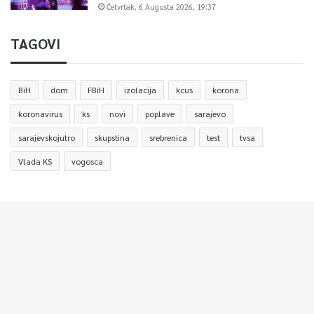
Četvrtak, 6 Augusta 2026, 19:37
TAGOVI
BiH
dom
FBiH
izolacija
kcus
korona
koronavirus
ks
novi
poplave
sarajevo
sarajevskojutro
skupstina
srebrenica
test
tvsa
Vlada KS
vogosca