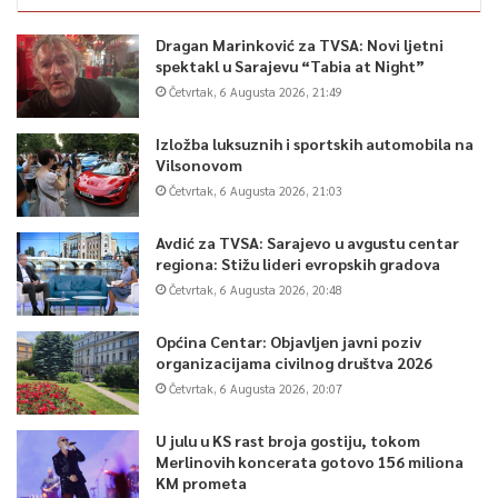
Dragan Marinković za TVSA: Novi ljetni
spektakl u Sarajevu “Tabia at Night”
Četvrtak, 6 Augusta 2026, 21:49
Izložba luksuznih i sportskih automobila na
Vilsonovom
Četvrtak, 6 Augusta 2026, 21:03
Avdić za TVSA: Sarajevo u avgustu centar
regiona: Stižu lideri evropskih gradova
Četvrtak, 6 Augusta 2026, 20:48
Općina Centar: Objavljen javni poziv
organizacijama civilnog društva 2026
Četvrtak, 6 Augusta 2026, 20:07
U julu u KS rast broja gostiju, tokom
Merlinovih koncerata gotovo 156 miliona
KM prometa