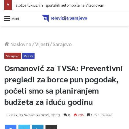
Izložba luksuznih i sportskih automobila na Vilsonovom
Meni
Naslovna
/
Vijesti
/
Sarajevo
Sarajevo
Vijesti
Osmanović za TVSA: Preventivni
pregledi za borce pun pogodak,
počeli smo sa planiranjem
budžeta za iduću godinu
Petak, 19 Septembra 2025, 18:12
0
206
1 minute read