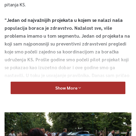
pitanja KS.
“
Jedan od najvažnijih projekata u kojem se nalazi naša
populacija boraca je zdravstvo. Nažalost sve, više
problema imamo u tom segmentu. Jedan od projekata na
koji sam najponosniji su preventivni zdravstveni pregledi
koje smo počeli zajedno sa koordinacijom za boračka
udruženja KS. Prošle godine smo počeli pilot projekat koji
se pokazao kao izuzetno dobar i ove godine smo ga
nastavili. U toku je usvajanje pravilnika. Danas sam pričao
sa kolegom ministrom zdravstva, gdje Domovi zdravlja
Show More
imaju novu sistematizaciju, da bi u preostale tri općine,
Hadžićima, Ilijašu i Vogošći otvorile se veteranske
ambulante i da se izvrši prijem dodatnih doktora i
medicinskog osoblja. Imamo prijedloge da u te veteranske
ambulante dovedemo specijaliste i da njima dolaze na
preglede. Imamo banjsko liječenje, klimatsko liječenje i