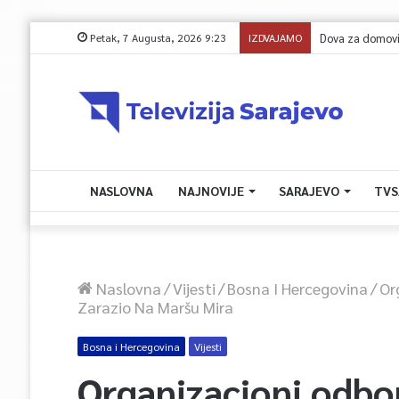
Petak, 7 Augusta, 2026 9:23
IZDVAJAMO
NASLOVNA
NAJNOVIJE
SARAJEVO
TVS
Naslovna
/
Vijesti
/
Bosna I Hercegovina
/
Or
Zarazio Na Maršu Mira
Bosna i Hercegovina
Vijesti
Organizacioni odbo