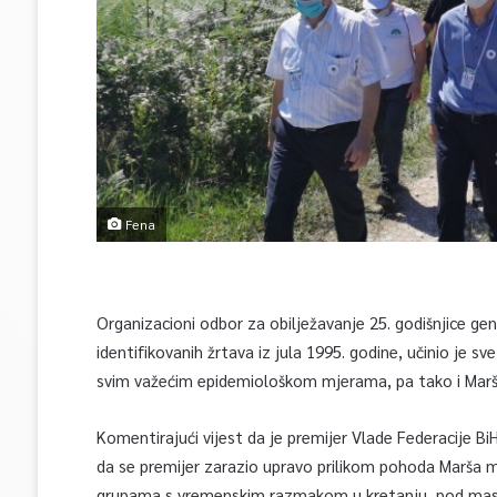
Fena
Organizacioni odbor za obilježavanje 25. godišnjice g
identifikovanih žrtava iz jula 1995. godine, učinio je 
svim važećim epidemiološkom mjerama, pa tako i Marš
Komentirajući vijest da je premijer Vlade Federacije Bi
da se premijer zarazio upravo prilikom pohoda Marša mi
grupama s vremenskim razmakom u kretanju, pod mas