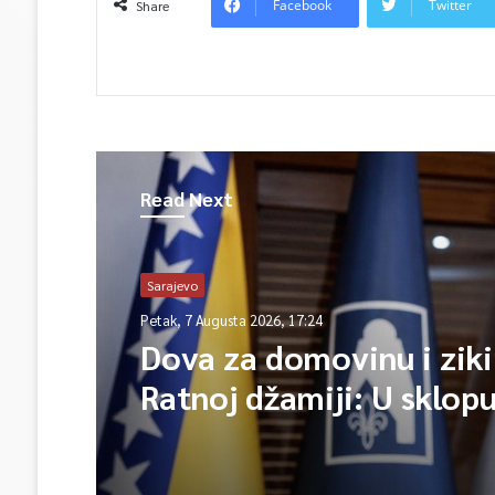
Facebook
Twitter
Share
Read Next
Sarajevo
Petak, 7 Augusta 2026, 17:24
Dova za domovinu i ziki
Ratnoj džamiji: U sklop
manifestacije „Odbrana
Igman 2026“ odana poč