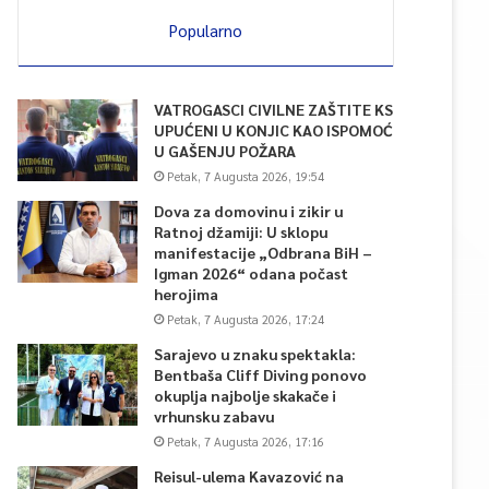
Popularno
VATROGASCI CIVILNE ZAŠTITE KS
UPUĆENI U KONJIC KAO ISPOMOĆ
U GAŠENJU POŽARA
Petak, 7 Augusta 2026, 19:54
Dova za domovinu i zikir u
Ratnoj džamiji: U sklopu
manifestacije „Odbrana BiH –
Igman 2026“ odana počast
herojima
Petak, 7 Augusta 2026, 17:24
Sarajevo u znaku spektakla:
Bentbaša Cliff Diving ponovo
okuplja najbolje skakače i
vrhunsku zabavu
Petak, 7 Augusta 2026, 17:16
Reisul-ulema Kavazović na