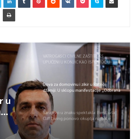
VATROGASCI CIVILNE ZAŠTITE KS
UPUĆENI U KONJIC KAO ISPOMOĆ U
GAŠENJU POŽARA
Dova za domovinu i zikir u Ratnoj
džamiji: U sklopu manifestacije „Odbrana
BiH – Igman 2026“ odana počast
r u
herojima
u
Sarajevo u znaku spektakla: Bentbaša
Cliff Diving ponovo okuplja najbolje
 BiH –
skakače i vrhunsku zabavu
ast