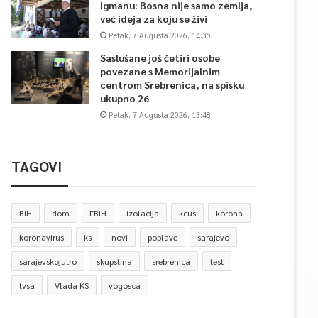
Igmanu: Bosna nije samo zemlja,
već ideja za koju se živi
Petak, 7 Augusta 2026, 14:35
Saslušane još četiri osobe
povezane s Memorijalnim
centrom Srebrenica, na spisku
ukupno 26
Petak, 7 Augusta 2026, 13:48
TAGOVI
BiH
dom
FBiH
izolacija
kcus
korona
koronavirus
ks
novi
poplave
sarajevo
sarajevskojutro
skupstina
srebrenica
test
tvsa
Vlada KS
vogosca