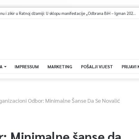
Sarajevo u znaku spektakla: Bentbaša Cliff Diving ponovo okuplja najbolje skakače i vrhunsku zabavu
A
IMPRESSUM
MARKETING
POŠALJI VIJEST
PRIJAVI
ganizacioni Odbor: Minimalne Šanse Da Se Novalić
r: Minimalne šanse da