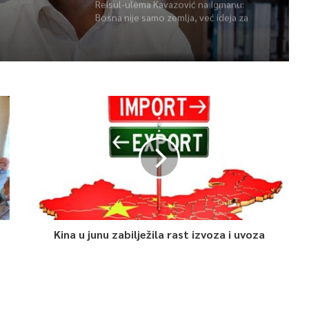
Reisul-ulema Kavazović na Igmanu:
Bosna nije samo zemlja, već ideja za
koju se živi
Kina u junu zabilježila rast izvoza i uvoza