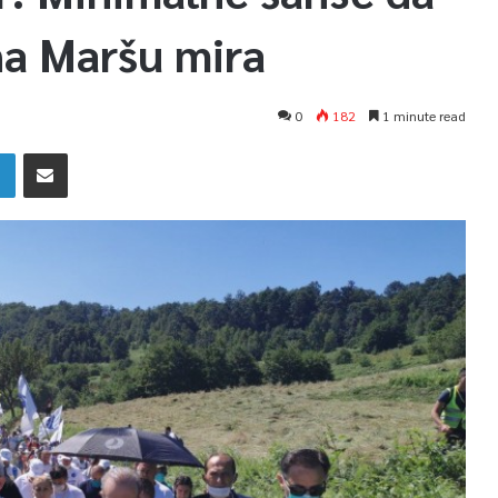
na Maršu mira
0
182
1 minute read