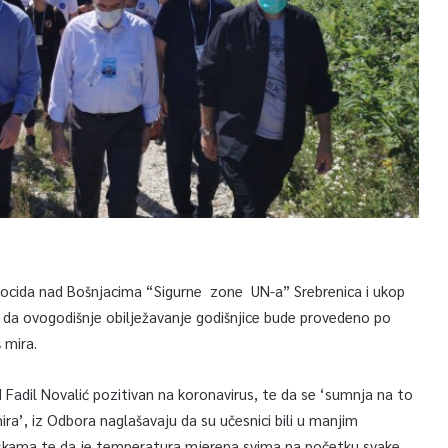
enocida nad Bošnjacima “Sigurne zone UN-a” Srebrenica i ukop
sve da ovogodišnje obilježavanje godišnjice bude provedeno po
 mira.
H Fadil Novalić pozitivan na koronavirus, te da se ‘sumnja na to
ra’, iz Odbora naglašavaju da su učesnici bili u manjim
kama te da je temperatura mjerena svima na početku svake