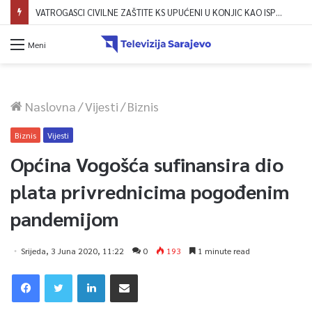
VATROGASCI CIVILNE ZAŠTITE KS UPUĆENI U KONJIC KAO ISPOMOĆ U GAŠENJU POŽARA
Meni
Naslovna
/
Vijesti
/
Biznis
Biznis
Vijesti
Općina Vogošća sufinansira dio
plata privrednicima pogođenim
pandemijom
Srijeda, 3 Juna 2020, 11:22
0
193
1 minute read