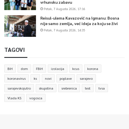
vrhunsku zabavu
Petak, 7 Augusta 2026, 17:16
Reisul-ulema Kavazović na Igmanu: Bosna
nije samo zemlja, već ideja za koju se živi
Petak, 7 Augusta 2026, 14:35
TAGOVI
BiH
dom
FBiH
izolacija
kcus
korona
koronavirus
ks
novi
poplave
sarajevo
sarajevskojutro
skupstina
srebrenica
test
tvsa
Vlada KS
vogosca