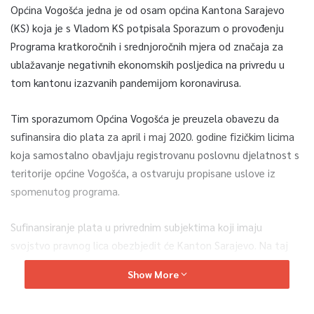
Općina Vogošća jedna je od osam općina Kantona Sarajevo
(KS) koja je s Vladom KS potpisala Sporazum o provođenju
Programa kratkoročnih i srednjoročnih mjera od značaja za
ublažavanje negativnih ekonomskih posljedica na privredu u
tom kantonu izazvanih pandemijom koronavirusa.
Tim sporazumom Općina Vogošća je preuzela obavezu da
sufinansira dio plata za april i maj 2020. godine fizičkim licima
koja samostalno obavljaju registrovanu poslovnu djelatnost s
teritorije općine Vogošća, a ostvaruju propisane uslove iz
spomenutog programa.
Sufinansiranje plata u privrednim subjektima koji imaju
svojstvo pravnog lica obezbjedit će Kanton Sarajevo. Na taj
način Kanton i općine solidarno preuzimaju brigu o očuvanju
Show More
radnih mjesta.