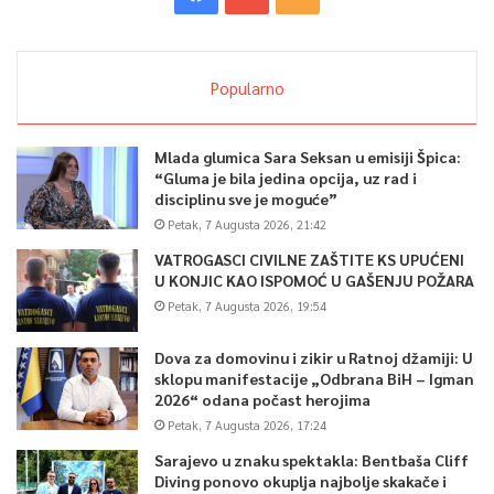
Popularno
Mlada glumica Sara Seksan u emisiji Špica:
“Gluma je bila jedina opcija, uz rad i
disciplinu sve je moguće”
Petak, 7 Augusta 2026, 21:42
VATROGASCI CIVILNE ZAŠTITE KS UPUĆENI
U KONJIC KAO ISPOMOĆ U GAŠENJU POŽARA
Petak, 7 Augusta 2026, 19:54
Dova za domovinu i zikir u Ratnoj džamiji: U
sklopu manifestacije „Odbrana BiH – Igman
2026“ odana počast herojima
Petak, 7 Augusta 2026, 17:24
Sarajevo u znaku spektakla: Bentbaša Cliff
Diving ponovo okuplja najbolje skakače i