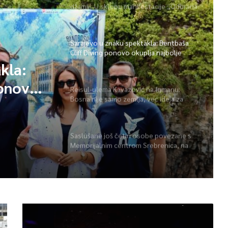
džamiji: U sklopu manifestacije „Odbrana
BiH – Igman 2026“ odana počast
herojima
Sarajevo u znaku spektakla: Bentbaša
Cliff Diving ponovo okuplja najbolje
skakače i vrhunsku zabavu
kla:
ponovo
Reisul-ulema Kavazović na Igmanu:
Bosna nije samo zemlja, već ideja za
 i
koju se živi
Saslušane još četiri osobe povezane s
Memorijalnim centrom Srebrenica, na
spisku ukupno 26