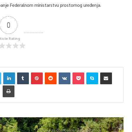
tupanje Federalnom ministarstvu prostornog uređenja.
0
rticle Rating
Dova za domovinu i zikir u Ratnoj