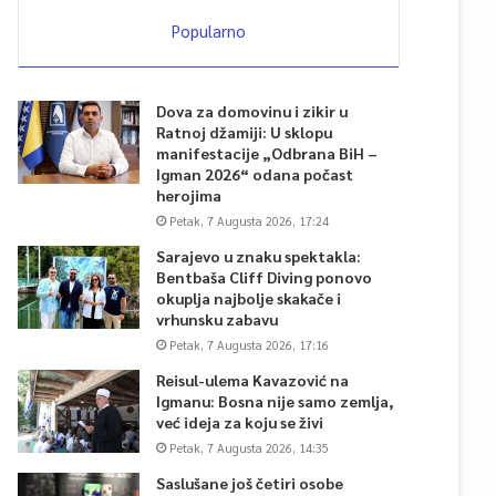
Popularno
Dova za domovinu i zikir u
Ratnoj džamiji: U sklopu
manifestacije „Odbrana BiH –
Igman 2026“ odana počast
herojima
Petak, 7 Augusta 2026, 17:24
Sarajevo u znaku spektakla:
Bentbaša Cliff Diving ponovo
okuplja najbolje skakače i
vrhunsku zabavu
Petak, 7 Augusta 2026, 17:16
Reisul-ulema Kavazović na
Igmanu: Bosna nije samo zemlja,
već ideja za koju se živi
Petak, 7 Augusta 2026, 14:35
Saslušane još četiri osobe