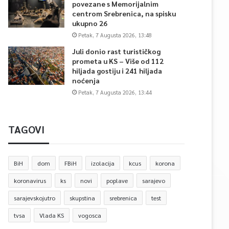
povezane s Memorijalnim
centrom Srebrenica, na spisku
ukupno 26
Petak, 7 Augusta 2026, 13:48
Juli donio rast turističkog
prometa u KS – Više od 112
hiljada gostiju i 241 hiljada
noćenja
Petak, 7 Augusta 2026, 13:44
TAGOVI
BiH
dom
FBiH
izolacija
kcus
korona
koronavirus
ks
novi
poplave
sarajevo
sarajevskojutro
skupstina
srebrenica
test
tvsa
Vlada KS
vogosca