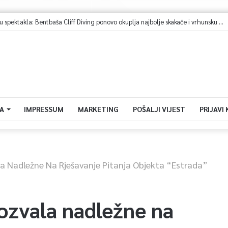
Sarajevo u znaku spektakla: Bentbaša Cliff Diving ponovo okuplja najbolje skakače i vrhunsku zabavu
A
IMPRESSUM
MARKETING
POŠALJI VIJEST
PRIJAVI
la Nadležne Na Rješavanje Pitanja Objekta “Estrada”
ozvala nadležne na