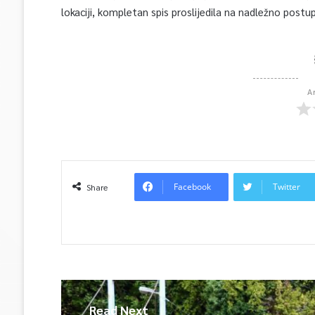
lokaciji, kompletan spis proslijedila na nadležno pos
A
Facebook
Twitter
Share
Read Next