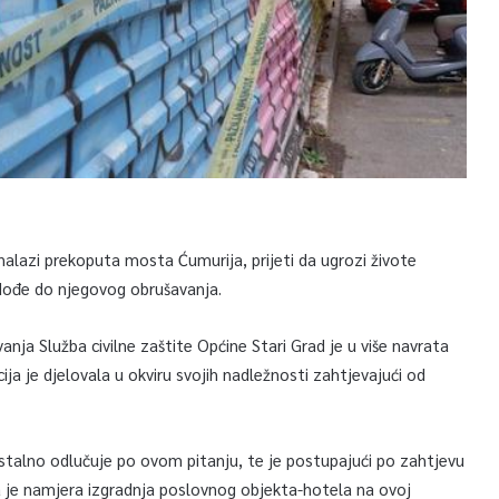
alazi prekoputa mosta Ćumurija, prijeti da ugrozi živote
 dođe do njegovog obrušavanja.
nja Služba civilne zaštite Općine Stari Grad je u više navrata
ija je djelovala u okviru svojih nadležnosti zahtjevajući od
talno odlučuje po ovom pitanju, te je postupajući po zahtjevu
ja je namjera izgradnja poslovnog objekta-hotela na ovoj