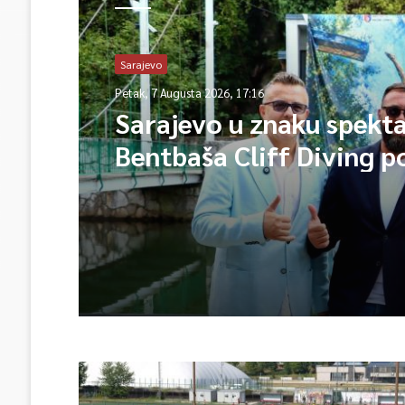
Sarajevo
Petak, 7 Augusta 2026, 17:16
Sarajevo u znaku spekta
Bentbaša Cliff Diving 
okuplja najbolje skakače
vrhunsku zabavu