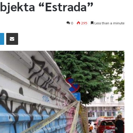
objekta “Estrada”
0
295
Less than a minute