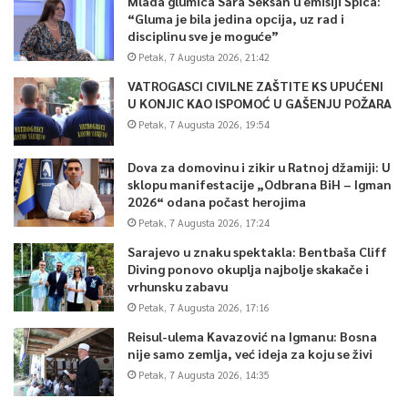
Mlada glumica Sara Seksan u emisiji Špica:
“Gluma je bila jedina opcija, uz rad i
disciplinu sve je moguće”
Petak, 7 Augusta 2026, 21:42
VATROGASCI CIVILNE ZAŠTITE KS UPUĆENI
U KONJIC KAO ISPOMOĆ U GAŠENJU POŽARA
Petak, 7 Augusta 2026, 19:54
Dova za domovinu i zikir u Ratnoj džamiji: U
sklopu manifestacije „Odbrana BiH – Igman
2026“ odana počast herojima
Petak, 7 Augusta 2026, 17:24
Sarajevo u znaku spektakla: Bentbaša Cliff
Diving ponovo okuplja najbolje skakače i
vrhunsku zabavu
Petak, 7 Augusta 2026, 17:16
Reisul-ulema Kavazović na Igmanu: Bosna
nije samo zemlja, već ideja za koju se živi
Petak, 7 Augusta 2026, 14:35