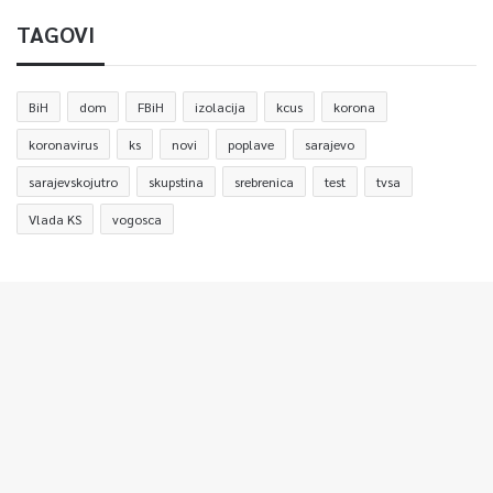
TAGOVI
BiH
dom
FBiH
izolacija
kcus
korona
koronavirus
ks
novi
poplave
sarajevo
sarajevskojutro
skupstina
srebrenica
test
tvsa
Vlada KS
vogosca