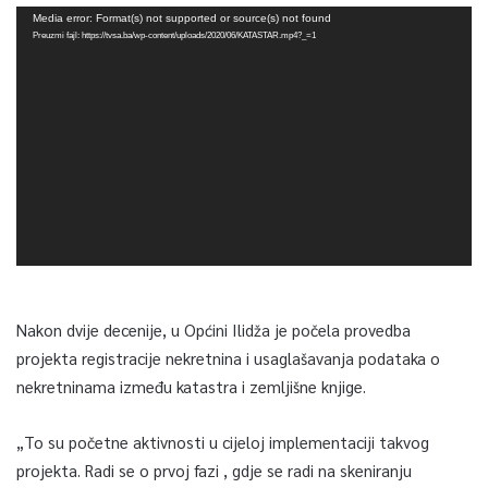
Video
Media error: Format(s) not supported or source(s) not found
Player
Preuzmi fajl: https://tvsa.ba/wp-content/uploads/2020/06/KATASTAR.mp4?_=1
Nakon dvije decenije, u Općini Ilidža je počela provedba
projekta registracije nekretnina i usaglašavanja podataka o
nekretninama između katastra i zemljišne knjige.
„To su početne aktivnosti u cijeloj implementaciji takvog
projekta. Radi se o prvoj fazi , gdje se radi na skeniranju