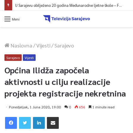
U Sarajevu obilježeno 20 godina Međunarodne ljetne škole – Fokus na izazovima međunarodne pravde
Meni
Naslovna
/
Vijesti
/
Sarajevo
Sarajevo
Vijesti
Općina Ilidža započela
aktivnosti u cilju realizacije
projekta registracije nekretnina
Ponedjeljak, 1 Juna 2020, 19:00
0
656
1 minute read