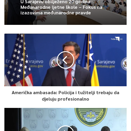
Voloder.
U Sarajevu obilježeno 20 godina
Međunarodne ljetne škole – Fokus na
izazovima međunarodne pravde
Značaj projekta ogleda se u rješavanju dugogodišnjih problema
s kojima su se suočavali vlasnici nekretnina te privlačenju novih
investicija, kao i izradu neophodne prostorno-planske
dokumentacije.
Marina Jeina, TVSA
0
Article Rating
Američka ambasada: Policija i tužitelji trebaju da
djeluju profesionalno