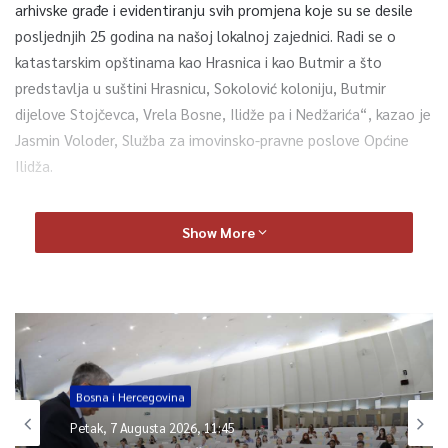
arhivske građe i evidentiranju svih promjena koje su se desile
posljednjih 25 godina na našoj lokalnoj zajednici. Radi se o
katastarskim opštinama kao Hrasnica i kao Butmir a što
predstavlja u suštini Hrasnicu, Sokolović koloniju, Butmir
dijelove Stojčevca, Vrela Bosne, Ilidže pa i Nedžarića“, kazao je
Jasmin Voloder, Služba za imovinsko-pravne poslove Općine
Ilidža.
Projekat se realizuje u saradnji s Federalnom upravom za
Show More
geodetske i imovinskopravne poslove Federacije Bosne i
Hercegovine. Cilj je usaglašavanje podataka starog i novog
premjera u smislu površine i oblika parcela.
„Značaj projekta je veliki za našu lokalnu zajednicu. Rezultati
samog projekta će biti značajni i veliki kako za fizička tako i za
privredne subjekte. Jer kada imate čistu zemljišnu knjigu
Bosna i Hercegovina
odnosno ažurnu evidenciju, lakše je i za investiranje“, istakao je
Petak, 7 Augusta 2026, 11:45