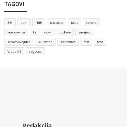
TAGOVI
BiH
dom
FBiH
izolacija
kcus
korona
koronavirus
ks
novi
poplave
sarajevo
sarajevskojutro
skupstina
srebrenica
test
tvsa
Vlada KS
vogosca
Redakcija