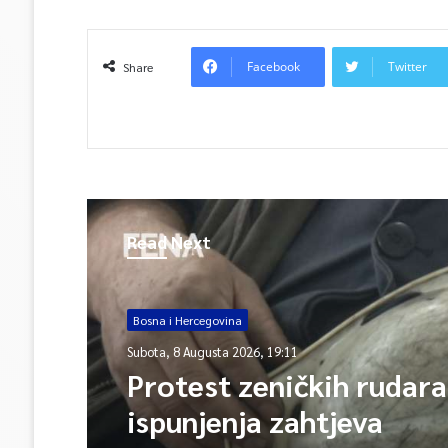
Facebook
Twitter
Share
Read Next
Bosna i Hercegovina
Subota, 8 Augusta 2026, 19:11
Protest zeničkih rudara
ispunjenja zahtjeva