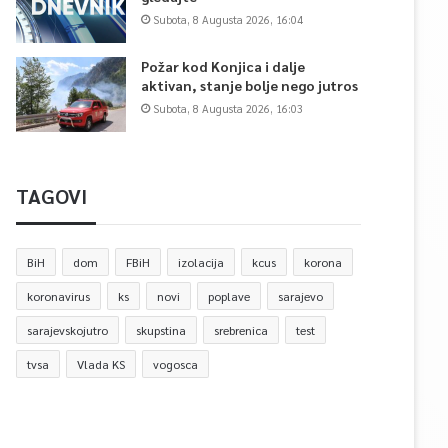
Subota, 8 Augusta 2026, 16:04
Požar kod Konjica i dalje
aktivan, stanje bolje nego jutros
Subota, 8 Augusta 2026, 16:03
TAGOVI
BiH
dom
FBiH
izolacija
kcus
korona
koronavirus
ks
novi
poplave
sarajevo
sarajevskojutro
skupstina
srebrenica
test
tvsa
Vlada KS
vogosca