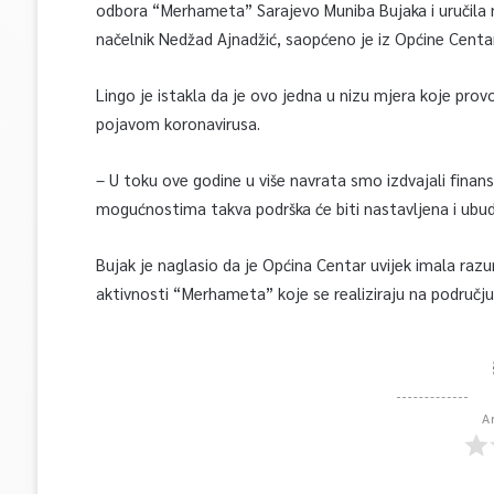
odbora “Merhameta” Sarajevo Muniba Bujaka i uručila mu
načelnik Nedžad Ajnadžić, saopćeno je iz Općine Centar
Lingo je istakla da je ovo jedna u nizu mjera koje prov
pojavom koronavirusa.
– U toku ove godine u više navrata smo izdvajali finans
mogućnostima takva podrška će biti nastavljena i ubudu
Bujak je naglasio da je Općina Centar uvijek imala ra
aktivnosti “Merhameta” koje se realiziraju na područj
A