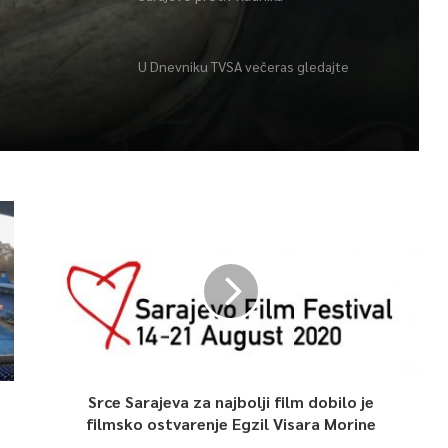
U Dnevniku TVSA večeras gledajte
Srce Sarajeva za najbolji film dobilo je
filmsko ostvarenje Egzil Visara Morine