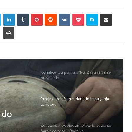
Konaković u pismu UN-u: Zastrašivanje
preživjelih
Protest zeničkih rudara do ispunjenja
zahtjeva
 do
Željezničar pobjedom otvorio sezonu,
Sarajevo protiv Radnika