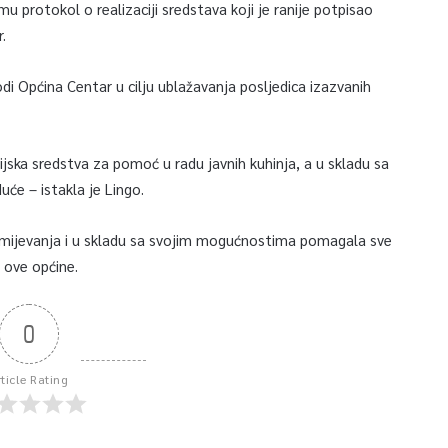
 protokol o realizaciji sredstava koji je ranije potpisao
.
odi Općina Centar u cilju ublažavanja posljedica izazvanih
ijska sredstva za pomoć u radu javnih kuhinja, a u skladu sa
će – istakla je Lingo.
zumijevanja i u skladu sa svojim mogućnostima pomagala sve
u ove općine.
0
rticle Rating