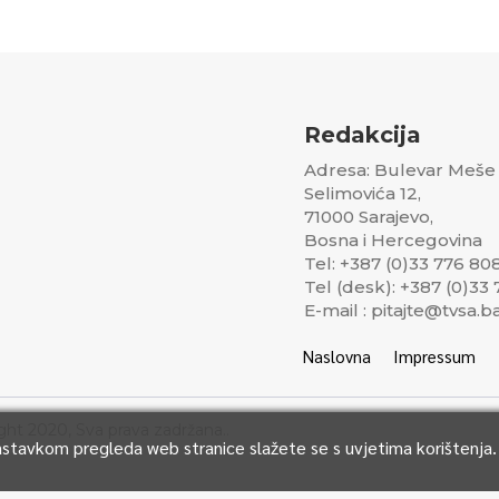
Redakcija
Adresa: Bulevar Meše
Selimovića 12,
71000 Sarajevo,
Bosna i Hercegovina
Tel: +387 (0)33 776 80
Tel (desk): +387 (0)33
E-mail : pitajte@tvsa.b
Naslovna
Impressum
ght 2020, Sva prava zadržana..
Nastavkom pregleda web stranice slažete se s uvjetima korištenja.