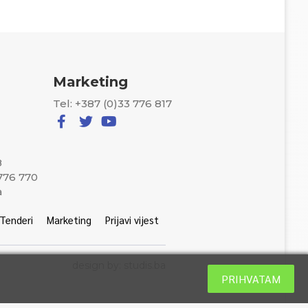
Marketing
Tel: +387 (0)33 776 817
8
 776 770
a
Tenderi
Marketing
Prijavi vijest
design by: studis.ba
PRIHVATAM