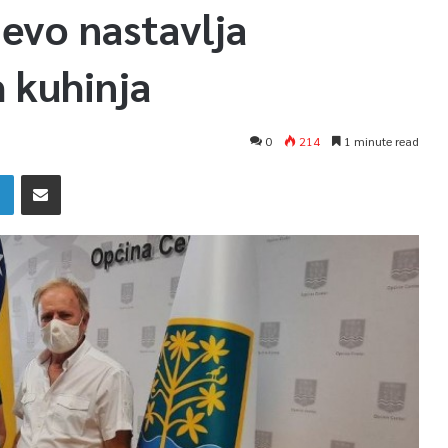
evo nastavlja
 kuhinja
0
214
1 minute read