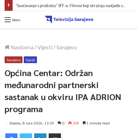
‘Suočavanje s prošlošću’ SFF-a: Filmovi koji istražuju nasljeđe sukoba i mogućnosti otpora
Meni
Naslovna
/
Vijesti
/
Sarajevo
Sarajevo
Vijesti
Općina Centar: Održan
međunarodni partnerski
sastanak u okviru IPA ADRION
programa
Srijeda, 8 Jula 2026, 13:39
0
205
1 minute read