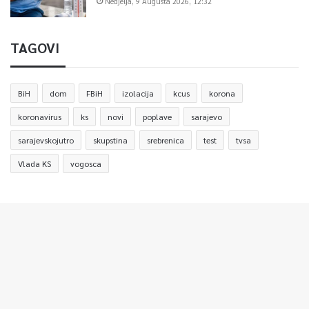
Nedjelja, 9 Augusta 2026, 12:32
TAGOVI
BiH
dom
FBiH
izolacija
kcus
korona
koronavirus
ks
novi
poplave
sarajevo
sarajevskojutro
skupstina
srebrenica
test
tvsa
Vlada KS
vogosca