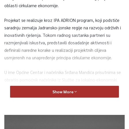
oblasti cirkularne ekonomije.
Projekat se realizuje kroz IPA ADRION program, koji podstiče
saradnju zemalja Jadransko-jonske regije na razvoju održivih i
inovativnih rješenja. Tokom radnog sastanka partneri su
razmjenjivali iskustva, predstavili dosadašnje aktivnosti i
definirali naredne korake u realizaciji projektnih ciljeva
usmjerenih na unapređenje principa cirkularne ekonomije.
U ime Općine Centar i načelnika Srđana Mandića prisutnima se
obratio pomoćnik načelnika iz Službe za lokalno-ekonomski
razvoj i mjesnu samoupravu, Haris Sijarić, poželjevši
Show More
dobrodošlicu svim učesnicima sastanka.
U Sarajevu su se okupili predstavnici partnerskih organizacija iz
Grčke, Italije, Slovenije, Albanije i Srbije, čime je još jednom
potvrđen značaj međunarodne saradnje i zajedničkog