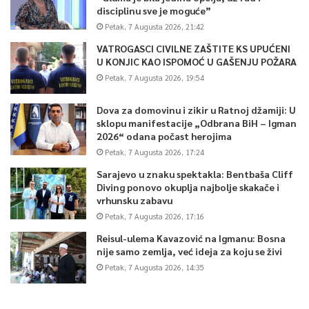
disciplinu sve je moguće”
Petak, 7 Augusta 2026, 21:42
VATROGASCI CIVILNE ZAŠTITE KS UPUĆENI
U KONJIC KAO ISPOMOĆ U GAŠENJU POŽARA
Petak, 7 Augusta 2026, 19:54
Dova za domovinu i zikir u Ratnoj džamiji: U
sklopu manifestacije „Odbrana BiH – Igman
2026“ odana počast herojima
Petak, 7 Augusta 2026, 17:24
Sarajevo u znaku spektakla: Bentbaša Cliff
Diving ponovo okuplja najbolje skakače i
vrhunsku zabavu
Petak, 7 Augusta 2026, 17:16
Reisul-ulema Kavazović na Igmanu: Bosna
nije samo zemlja, već ideja za koju se živi
Petak, 7 Augusta 2026, 14:35