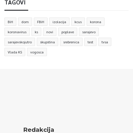
TAGOVI
BiH
dom
FBiH
izolacija
kcus
korona
koronavirus
ks
novi
poplave
sarajevo
sarajevskojutro
skupstina
srebrenica
test
tvsa
Vlada KS
vogosca
Redakcija