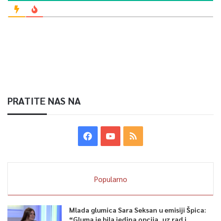
PRATITE NAS NA
Popularno
Mlada glumica Sara Seksan u emisiji Špica:
“Gluma je bila jedina opcija, uz rad i