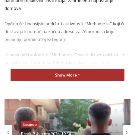
naredbom nadležnih institucija, zabranjeno napuštanje
domova.
Općina će finansijski podržati aktivnosti “Merhameta” koji će
dostavljati pomoć na kućnu adresu za 76 porodica koje
pripadaju pomenutoj kategoriji.
Zaposlenici i volonteri “Merhameta” svakodnevno obilaze te
porodice i u stalnom su telefonskom kontaktu s njima.
Show More
Općina Centar je uvijek imala razumijevanja i u skladu sa svojim
mogućnostima pomagala sve aktivnosti “Merhameta” koje se
realiziraju na području općine, saopćeno je iz te humanitarne
organizacije.
0
Sarajevo
Petak, 7 Augusta 2026, 19:54