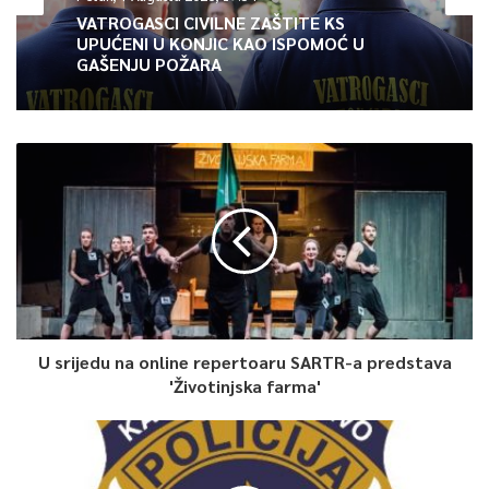
Article Rating
VATROGASCI CIVILNE ZAŠTITE KS
UPUĆENI U KONJIC KAO ISPOMOĆ U
GAŠENJU POŽARA
U srijedu na online repertoaru SARTR-a predstava
'Životinjska farma'