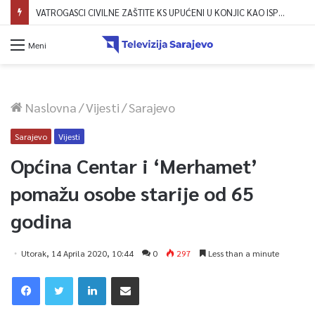
VATROGASCI CIVILNE ZAŠTITE KS UPUĆENI U KONJIC KAO ISPOMOĆ U GAŠENJU POŽARA
Meni
Naslovna
/
Vijesti
/
Sarajevo
Sarajevo
Vijesti
Općina Centar i ‘Merhamet’
pomažu osobe starije od 65
godina
Utorak, 14 Aprila 2020, 10:44
0
297
Less than a minute