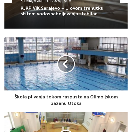
Srijeda, 5 Augusta 2026, 15:19
Skupštine Republike Bosne i Hercegovine o osnivanju Naučnog
KJKP ViK Sarajevo – U ovom trenutku
društva Bosne i Hercegovine.
sistem vodosnabdijevanja stabilan
Naučno društvo, kao najviša ustanova za brigu o naučnom
životu, funkcioniralo je sve dok Skupština Bosne i Hercegovine
nije donijela Zakon o Akademiji nauka i umjetnosti BiH. Tim
Zakonom, donesenim 1966. godine ustanovljena je Akademija
nauka i umjetnosti Bosne i Hercegovine, kao najviša naučna i
umjetnička institucija na prostoru države BiH.
Zakonom je Akademiji nauka i umjetnosti Bosne i Hercegovine
stavljeno u zadatak da vodi brigu o ukupnom razvoju nauke i
umjetnosti, da organizira naučna istraživanja i umjetničke
Škola plivanja tokom raspusta na Olimpijskom
bazenu Otoka
manifestacije, da objavljuje radove svojih članova i saradnika
Akademije i da u cjelini brine o stanju i razvoju nauke i
umjetnosti u zemlji.