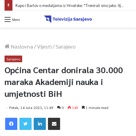
Kapo i Barlov o medaljama iz Hrvatske: “Trenirali smo jako. Vjerovali smo”
Meni
Naslovna
/
Vijesti
/
Sarajevo
Sarajevo
Općina Centar donirala 30.000
maraka Akademiji nauka i
umjetnosti BiH
Petak, 14 Jula 2023, 11:49
0
145
1 minute read