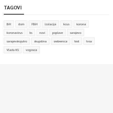
TAGOVI
BiH
dom
FBiH
izolacija
kcus
korona
koronavirus
ks
novi
poplave
sarajevo
sarajevskojutro
skupstina
srebrenica
test
tvsa
Vlada KS
vogosca