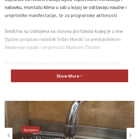
nabavku, montažu klima u sali u kojoj se održavaju naučne i
umjetničke manifestacije, te za programske aktivnosti.
Sredstva su izdvojena na osnovu protokola kojeg je u ime
Općine potpisao načelnik Srđan Mandić sa predsjednikom
Akademije nauka i umjetnosti Murisom Čičićem.
Da podsjetimo, ranije je načelnik Mandić boravio u posjeti
Akademiji te sa
Show More
predsjednikom Čičićem i potpredsjednicima Lidijom Lincender-
Cvijetić i Mirkom Pejanovićem razgovarano o dosadašnjoj
saradnji Općine Centar i Akademije nauka i umjetnosti BiH, te o
nastavku finansijske podrške instituciji koja umnogome
doprinosi intelektualnom razvoju države Bosne i Hercegovine.
Akademija nauka i umjetnosti Bosne i Hercegovine nastala je iz
Sarajevo
Naučnog društva koje je utemeljeno 1951. godine odlukom