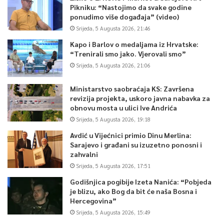
Pikniku: “Nastojimo da svake godine
ponudimo više događaja” (video)
Srijeda, 5 Augusta 2026, 21:46
Kapo i Barlov o medaljama iz Hrvatske:
“Trenirali smo jako. Vjerovali smo”
Srijeda, 5 Augusta 2026, 21:06
Ministarstvo saobraćaja KS: Završena
revizija projekta, uskoro javna nabavka za
obnovu mosta u ulici Ive Andrića
Srijeda, 5 Augusta 2026, 19:18
Avdić u Vijećnici primio Dinu Merlina:
Sarajevo i građani su izuzetno ponosni i
zahvalni
Srijeda, 5 Augusta 2026, 17:51
Godišnjica pogibije Izeta Nanića: “Pobjeda
je blizu, ako Bog da bit će naša Bosna i
Hercegovina”
Srijeda, 5 Augusta 2026, 15:49