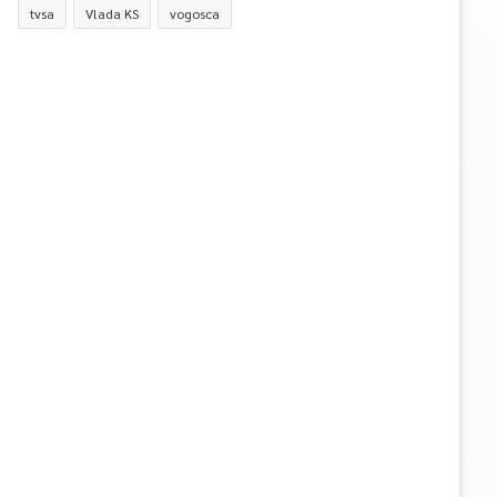
tvsa
Vlada KS
vogosca