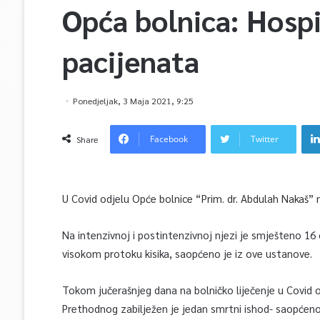
Opća bolnica: Hospi
pacijenata
Ponedjeljak, 3 Maja 2021, 9:25
Facebook
Twitter
Share
U Covid odjelu Opće bolnice “Prim. dr. Abdulah Nakaš” n
Na intenzivnoj i postintenzivnoj njezi je smješteno 16 
visokom protoku kisika, saopćeno je iz ove ustanove.
Tokom jučerašnjeg dana na bolničko liječenje u Covid od
Prethodnog zabilježen je jedan smrtni ishod- saopćeno