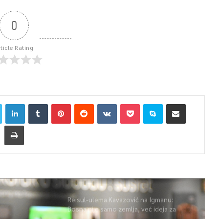
0
rticle Rating
Reisul-ulema Kavazović na Igmanu:
Bosna nije samo zemlja, već ideja za
koju se živi