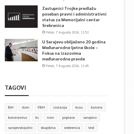
Zastupnici Trojke predlažu
poseban pravni i administrativni
status za Memorijalni centar
Srebrenica
Petak, 7 Augusta 2026, 11:52
U Sarajevu obilježeno 20 godina
Međunarodne ljetne škole –
Fokus na izazovima
međunarodne pravde
Petak, 7 Augusta 2026, 11:45
TAGOVI
BiH
dom
FBiH
izolacija
kcus
korona
koronavirus
ks
novi
poplave
sarajevo
sarajevskojutro
skupstina
srebrenica
test