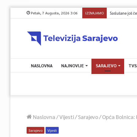
Petak, 7 Augusta, 2026 3:06
IZDVAJAMO
Saslušane još č
NASLOVNA
NAJNOVIJE
SARAJEVO
TVS
Naslovna
/
Vijesti
/
Sarajevo
/
Opća Bolnica: 
Sarajevo
Vijesti