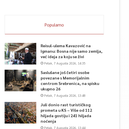
Popularno
Reisul-ulema Kavazović na
Igmanu: Bosna nije samo zemlja,
već ideja za koju se živi
Petak, 7 Augusta 2026, 14:35
Saslušane još četiri osobe
povezane s Memorijalnim
centrom Srebrenica, na spisku
ukupno 26
Petak, 7 Augusta 2026, 13:48
Juli donio rast turističkog
prometa u KS – Više od 112
hiljada gostiju i 241 hiljada
noćenja
Petak, 7 Augusta 2026, 13:44