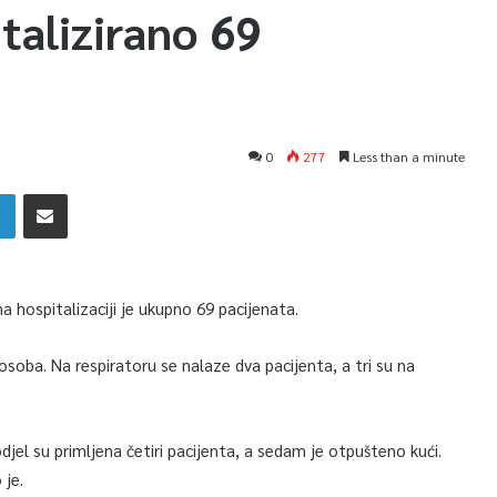
talizirano 69
0
277
Less than a minute
a hospitalizaciji je ukupno 69 pacijenata.
osoba. Na respiratoru se nalaze dva pacijenta, a tri su na
jel su primljena četiri pacijenta, a sedam je otpušteno kući.
 je.