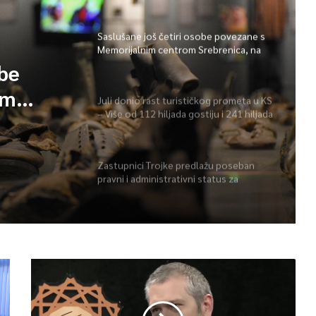
Saslušane još četiri osobe povezane s
Memorijalnim centrom Srebrenica, na
spisku ukupno 26
obe
im
Juli donio rast turističkog prometa u KS
– Više od 112 hiljada gostiju i 241 hiljada
 spisku
noćenja
Zastupnici Trojke predlažu poseban
pravni i administrativni status za
Memorijalni centar Srebrenica