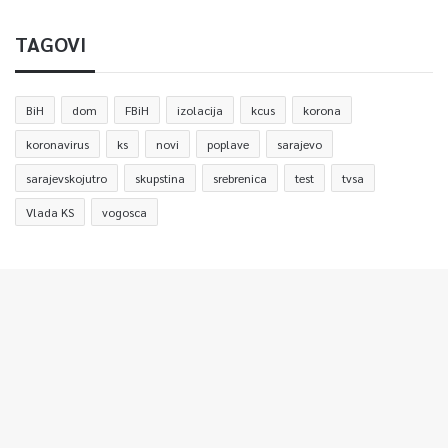
TAGOVI
BiH
dom
FBiH
izolacija
kcus
korona
koronavirus
ks
novi
poplave
sarajevo
sarajevskojutro
skupstina
srebrenica
test
tvsa
Vlada KS
vogosca