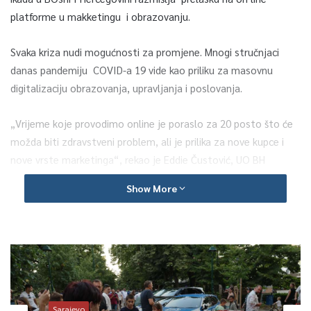
platforme u makketingu i obrazovanju.
Svaka kriza nudi mogućnosti za promjene. Mnogi stručnjaci
danas pandemiju COVID-a 19 vide kao priliku za masovnu
digitalizaciju obrazovanja, upravljanja i poslovanja.
„Vrijeme koje provodimo online je poraslo za 20 posto što će
možda biti zdravstveni problem, ali je prilika za nove kupce i
nove vrste marketinga“, rekao je Eddie Čustović, UO BH
Futures Fondation.
Show More
Iako sporo, neke stvari se ipak mijenjaju u Bosni i Hercegovini.
Kompanije koje su bile orijentirane na digitalno poslovanje –
ostvarile su bolje rezulatate u vrijeme pandemije. To je i
razlog što su mnogi ozbiljnije shvatili web oglašavanje.
“Recimo jedan od naših klijenata koji se bavi prodajom obuće
Sarajevo