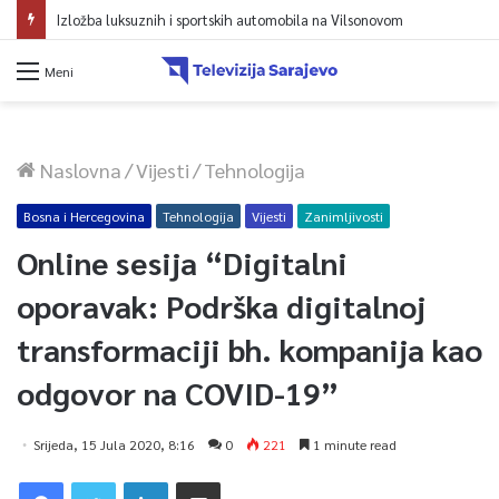
Avdić za TVSA: Sarajevo u avgustu centar regiona: Stižu lideri evropskih gradova
Meni
Naslovna
/
Vijesti
/
Tehnologija
Bosna i Hercegovina
Tehnologija
Vijesti
Zanimljivosti
Online sesija “Digitalni
oporavak: Podrška digitalnoj
transformaciji bh. kompanija kao
odgovor na COVID-19”
Srijeda, 15 Jula 2020, 8:16
0
221
1 minute read