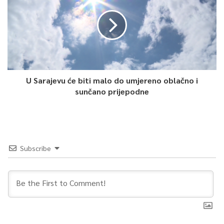
oblasti robotike.
Održavanje panela pomoglo je i Ministarsvo za ljudska prava i
izbjeglice BiH i Vlada Švicarske.
Namik Vatrenjak, TVSA
U Sarajevu će biti malo do umjereno oblačno i
sunčano prijepodne
0
Article Rating
Subscribe