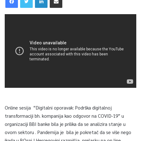
Online sesija “Digitalni oporavak: Podrška digitalnoj
transformaciji bh. kompanija kao odgovor na COVID-19” u
organizaciji BBI banke bila je prilika da se analizira stanje u
ovom sektoru . Pandemija je bila je pokretač da se više nego
ikada u BOsni I Hercegovini razmišlja prelasku na on line