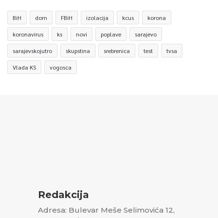
BiH
dom
FBiH
izolacija
kcus
korona
koronavirus
ks
novi
poplave
sarajevo
sarajevskojutro
skupstina
srebrenica
test
tvsa
Vlada KS
vogosca
Redakcija
Adresa: Bulevar Meše Selimovića 12,