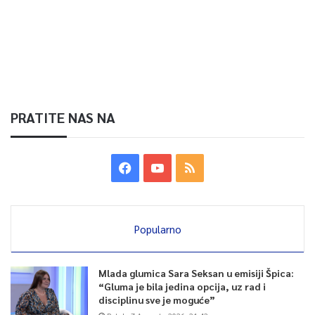
PRATITE NAS NA
Popularno
Mlada glumica Sara Seksan u emisiji Špica:
“Gluma je bila jedina opcija, uz rad i
disciplinu sve je moguće”