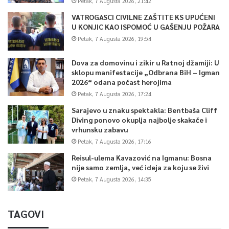
Petak, 7 Augusta 2026, 21:42
VATROGASCI CIVILNE ZAŠTITE KS UPUĆENI
U KONJIC KAO ISPOMOĆ U GAŠENJU POŽARA
Petak, 7 Augusta 2026, 19:54
Dova za domovinu i zikir u Ratnoj džamiji: U
sklopu manifestacije „Odbrana BiH – Igman
2026“ odana počast herojima
Petak, 7 Augusta 2026, 17:24
Sarajevo u znaku spektakla: Bentbaša Cliff
Diving ponovo okuplja najbolje skakače i
vrhunsku zabavu
Petak, 7 Augusta 2026, 17:16
Reisul-ulema Kavazović na Igmanu: Bosna
nije samo zemlja, već ideja za koju se živi
Petak, 7 Augusta 2026, 14:35
TAGOVI