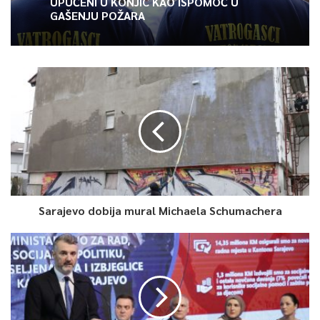
UPUĆENI U KONJIC KAO ISPOMOĆ U
Article Rating
GAŠENJU POŽARA
Sarajevo dobija mural Michaela Schumachera