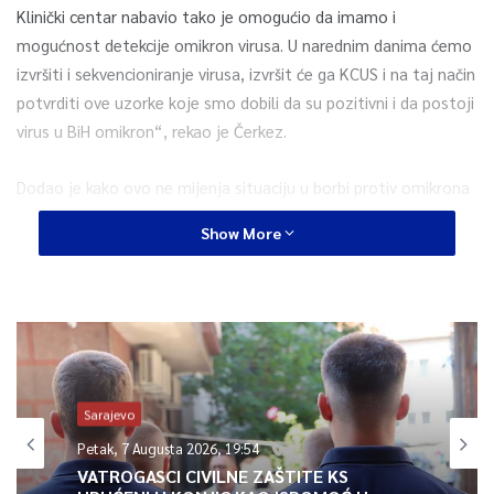
Klinički centar nabavio tako je omogućio da imamo i
mogućnost detekcije omikron virusa. U narednim danima ćemo
izvršiti i sekvencioniranje virusa, izvršit će ga KCUS i na taj način
potvrditi ove uzorke koje smo dobili da su pozitivni i da postoji
virus u BiH omikron“, rekao je Čerkez.
Dodao je kako ovo ne mijenja situaciju u borbi protiv omikrona
jer mjere koje se koriste za deltu su iste.
Show More
”Potreban je dodatni oprez jer širenje je i do deset puta veće
nego delte virusa, odnosno njegova replikacija i to je jako bitno
da ljude drže distancu, nose maske i pokušaju biti maksimalno
oprezni“, rekao je Čerkez koji je savjetovao i nastavak
vakcinacije protiv COVID-19.
Sarajevo
Petak, 7 Augusta 2026, 19:54
0
VATROGASCI CIVILNE ZAŠTITE KS