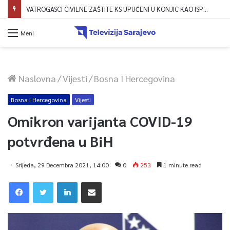
VATROGASCI CIVILNE ZAŠTITE KS UPUĆENI U KONJIC KAO ISPOMOĆ U GAŠENJU POŽARA
Meni
Naslovna
/
Vijesti
/
Bosna I Hercegovina
Bosna i Hercegovina
Vijesti
Omikron varijanta COVID-19
potvrđena u BiH
Srijeda, 29 Decembra 2021, 14:00
0
253
1 minute read