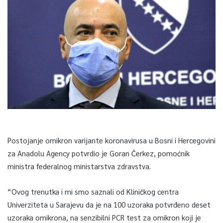
Postojanje omikron varijante koronavirusa u Bosni i Hercegovini
za Anadolu Agency potvrdio je Goran Čerkez, pomoćnik
ministra federalnog ministarstva zdravstva.
“Ovog trenutka i mi smo saznali od Kliničkog centra
Univerziteta u Sarajevu da je na 100 uzoraka potvrđeno deset
uzoraka omikrona, na senzibilni PCR test za omikron koji je