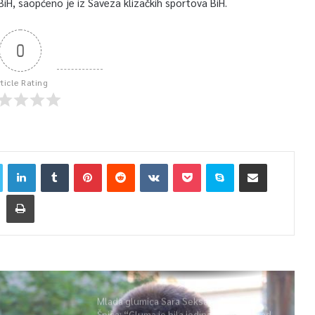
iH, saopćeno je iz Saveza klizačkih sportova BiH.
0
rticle Rating
Mlada glumica Sara Seksan u emisiji
Špica: “Gluma je bila jedina opcija, uz rad