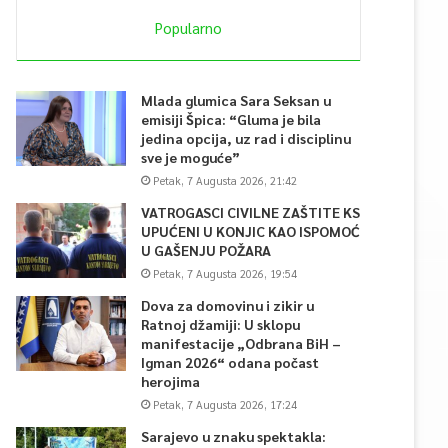
Popularno
Mlada glumica Sara Seksan u
emisiji Špica: “Gluma je bila
jedina opcija, uz rad i disciplinu
sve je moguće”
Petak, 7 Augusta 2026, 21:42
VATROGASCI CIVILNE ZAŠTITE KS
UPUĆENI U KONJIC KAO ISPOMOĆ
U GAŠENJU POŽARA
Petak, 7 Augusta 2026, 19:54
Dova za domovinu i zikir u
Ratnoj džamiji: U sklopu
manifestacije „Odbrana BiH –
Igman 2026“ odana počast
herojima
Petak, 7 Augusta 2026, 17:24
Sarajevo u znaku spektakla: