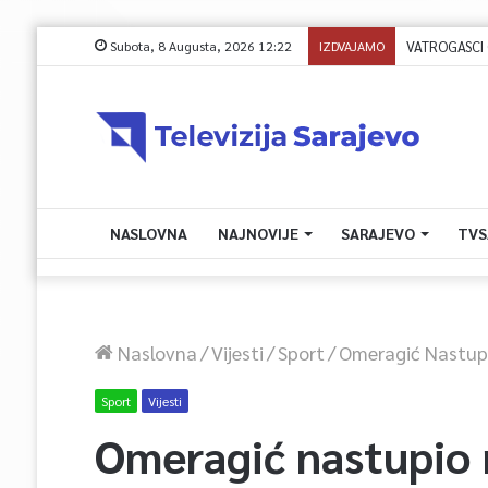
Subota, 8 Augusta, 2026 12:22
IZDVAJAMO
VATROGASCI CIV
NASLOVNA
NAJNOVIJE
SARAJEVO
TVS
Naslovna
/
Vijesti
/
Sport
/
Omeragić Nastup
Sport
Vijesti
Omeragić nastupio