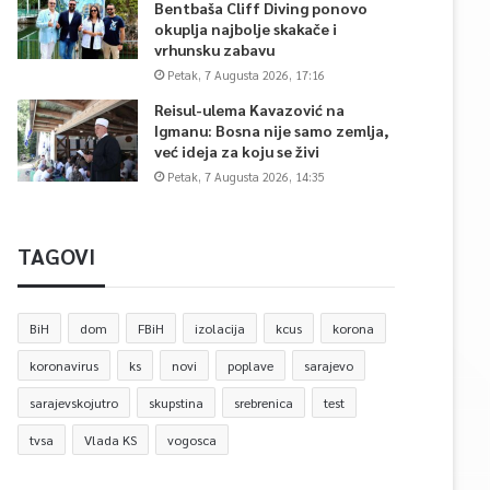
Bentbaša Cliff Diving ponovo
okuplja najbolje skakače i
vrhunsku zabavu
Petak, 7 Augusta 2026, 17:16
Reisul-ulema Kavazović na
Igmanu: Bosna nije samo zemlja,
već ideja za koju se živi
Petak, 7 Augusta 2026, 14:35
TAGOVI
BiH
dom
FBiH
izolacija
kcus
korona
koronavirus
ks
novi
poplave
sarajevo
sarajevskojutro
skupstina
srebrenica
test
tvsa
Vlada KS
vogosca