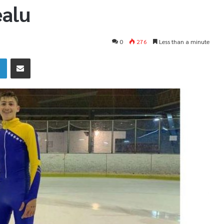
ealu
0
276
Less than a minute