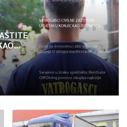
i disciplinu sve je moguće”
VATROGASCI CIVILNE ZAŠTITE KS
UPUĆENI U KONJIC KAO ISPOMOĆ U
GAŠENJU POŽARA
ZAŠTITE
KAO
Dova za domovinu i zikir u Ratnoj
džamiji: U sklopu manifestacije „Odbrana
POŽARA
BiH – Igman 2026“ odana počast
herojima
Sarajevo u znaku spektakla: Bentbaša
Cliff Diving ponovo okuplja najbolje
skakače i vrhunsku zabavu