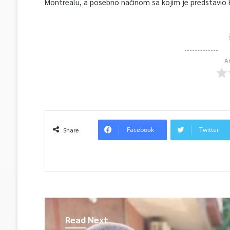
Montrealu, a posebno načinom sa kojim je predstavio B
A
Facebook
Twitter
Share
Read Next