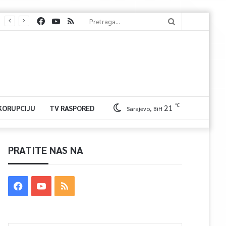
℃
21
 KORUPCIJU
TV RASPORED
Sarajevo, BiH
PRATITE NAS NA