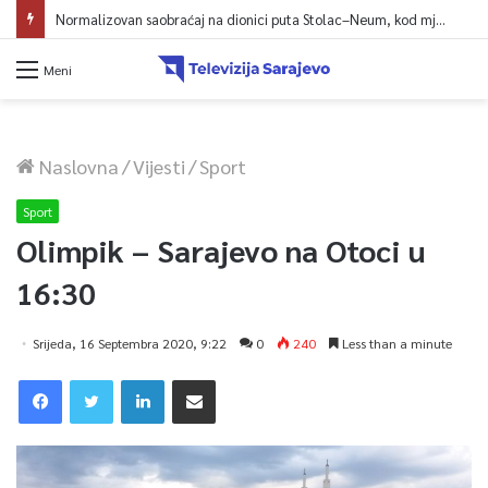
Normalizovan saobraćaj na dionici puta Stolac–Neum, kod mjesta Udora, nakon nezgode
Meni
Naslovna
/
Vijesti
/
Sport
Sport
Olimpik – Sarajevo na Otoci u
16:30
Srijeda, 16 Septembra 2020, 9:22
0
240
Less than a minute