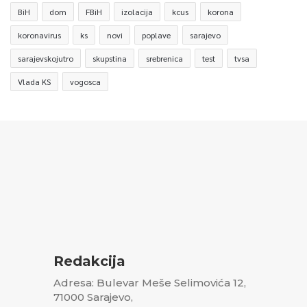
BiH
dom
FBiH
izolacija
kcus
korona
koronavirus
ks
novi
poplave
sarajevo
sarajevskojutro
skupstina
srebrenica
test
tvsa
Vlada KS
vogosca
Redakcija
Adresa: Bulevar Meše Selimovića 12,
71000 Sarajevo,