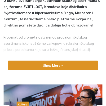
U okviru ove kampanje kupovinom školskog asortimana u
knjižarama SVJETLOST, brendova koje distribuira
Svjetlostkomerc u hipermarketima Bingo, Mercator i
Konzum, te narudžbama preko platforme Korpa.ba,
direktno pomažete djeci da dobiju bolje obrazovanje!
Procenat od prometa ostvarenog prodajom školskog
asortimana iskoristit ćemo za kupovinu ruksaka i školskog
pribora porodicama koje su u teškoj finansijskoj situaciji.
Show More
0
Article Rating
Kultura