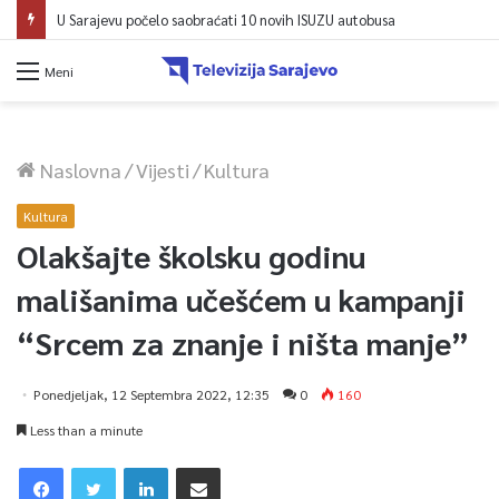
U Sarajevu počelo saobraćati 10 novih ISUZU autobusa
Meni
Naslovna
/
Vijesti
/
Kultura
Kultura
Olakšajte školsku godinu
mališanima učešćem u kampanji
“Srcem za znanje i ništa manje”
Ponedjeljak, 12 Septembra 2022, 12:35
0
160
Less than a minute