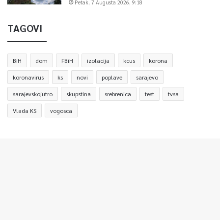
Petak, 7 Augusta 2026, 9:18
TAGOVI
BiH
dom
FBiH
izolacija
kcus
korona
koronavirus
ks
novi
poplave
sarajevo
sarajevskojutro
skupstina
srebrenica
test
tvsa
Vlada KS
vogosca