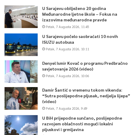
U Sarajevu obilježeno 20 godina
Međunarodne ljetne škole – Fokus na
izazovima međunarodne pravde
Petak, 7 Augusta 2026, 11:45
U Sarajevu počelo saobraćati 10 novih
ISUZU autobusa
Petak, 7 Augusta 2026, 10:11
Denyel Ismir Kovač o programu Predbračno
savjetovanje 2026 (video)
Petak, 7 Augusta 2026, 10:06
Damir Šantić o vremenu tokom vikenda:
“Sutra poslijepodne pljusak, nedjelja lijepa”
(video)
Petak, 7 Augusta 2026, 9:49
U BiH prijepodne sunčano, poslijepodne
razvojem oblačnosti mogući lokalni
pljuskovi i grmljavina