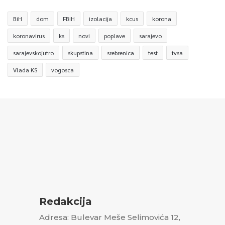
BiH
dom
FBiH
izolacija
kcus
korona
koronavirus
ks
novi
poplave
sarajevo
sarajevskojutro
skupstina
srebrenica
test
tvsa
Vlada KS
vogosca
Redakcija
Adresa: Bulevar Meše Selimovića 12,