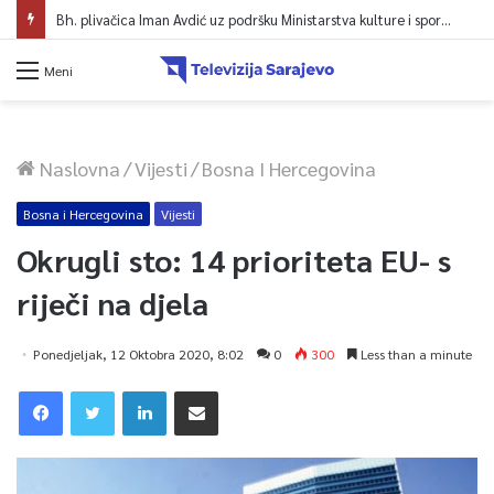
Bh. plivačica Iman Avdić uz podršku Ministarstva kulture i sporta KS kreće na Evropsko prvenstvo i Mediteranske igre
Meni
Naslovna
/
Vijesti
/
Bosna I Hercegovina
Bosna i Hercegovina
Vijesti
Okrugli sto: 14 prioriteta EU- s
riječi na djela
Ponedjeljak, 12 Oktobra 2020, 8:02
0
300
Less than a minute