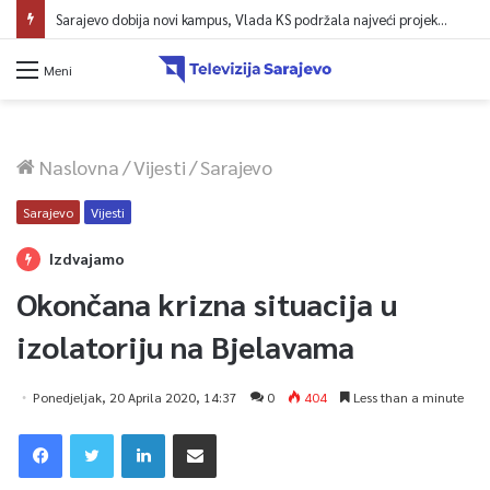
Sarajevo dobija novi kampus, Vlada KS podržala najveći projekt u historiji UNSA
Meni
Naslovna
/
Vijesti
/
Sarajevo
Sarajevo
Vijesti
Izdvajamo
Okončana krizna situacija u
izolatoriju na Bjelavama
Ponedjeljak, 20 Aprila 2020, 14:37
0
404
Less than a minute