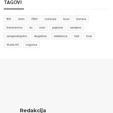
TAGOVI
BiH
dom
FBiH
izolacija
kcus
korona
koronavirus
ks
novi
poplave
sarajevo
sarajevskojutro
skupstina
srebrenica
test
tvsa
Vlada KS
vogosca
Redakcija