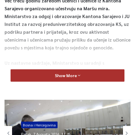
Već treću godinu zaredom učenici i učenice iz Kantona
Sarajevo organizovano učestvuju na Maršu mira.
Ministarstvo za odgoj i obrazovanje Kantona Sarajevo i JU
Institut za razvoj preduniverzitetskog obrazovanja KS, uz
podršku partnera i prijatelja, kroz ovu aktivnost
učenicima i učenicama pružaju priliku da učenje iz učionice
povežu s mjestima koja trajno svjedoče o genocide.
Uz nastavne sadržaje, Ministarstvo u saradnji s
Memorijalnim centrom Srebrenica organizuje i studijske
Show More
posjete učenika i učenica Memorijalnom centru Potočari.
0
Article Rating
Bosna i Hercegovina
Petak, 7 Augusta 2026, 11:45