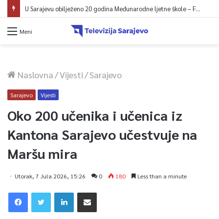
U Sarajevu obilježeno 20 godina Međunarodne ljetne škole – Fokus na izazovima međunarodne pravde
Meni
Naslovna
/
Vijesti
/
Sarajevo
Sarajevo
Vijesti
Oko 200 učenika i učenica iz
Kantona Sarajevo učestvuje na
Maršu mira
Utorak, 7 Jula 2026, 15:26
0
180
Less than a minute