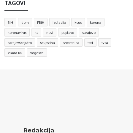
TAGOVI
BiH
dom
FBiH
izolacija
kcus
korona
koronavirus
ks
novi
poplave
sarajevo
sarajevskojutro
skupstina
srebrenica
test
tvsa
Vlada KS
vogosca
Redakcija