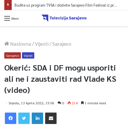
Budite uz program TVSA i doživite Sarajevo Film Festival iz prvog reda!
Meni
Naslovna
/
Vijesti
/
Sarajevo
Sarajevo
Vijesti
Okerić: SDA i DF mogu usporiti
ali ne i zaustaviti rad Vlade KS
(video)
Srijeda, 13 Aprila 2022, 15:06
0
214
1 minute read