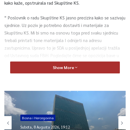
kako kaže, opstruirala rad Skupštine KS.
“ Poslovnik o radu Skupštine KS jasno precizira kako se sazivaju
sjednice. Uz poziv je potrebno dostaviti i materijale za
Skupštinu KS. Mi bi smo na osnovu toga pred svaku sjednicu
trebali printati tone materijala I odnijeti na adresu
zastupnicima. Upravo to je SDA u posljednjoj apelaciji tražila
od Ustavnog suda FBiH. Pogledajte čime se opozicija bave u
nedostatku vizije, ideja, istinoljubivosti, kako i na koji način da
Show More
spletkare kako bi obustavilio rad ove Vlade KS,” poručio je
Okerić i dodao: “Ovo je samo primjer destrukcije SDA i DF-a koji
žele da uspore rad Vlade KS. Poručujem im da možda mogu
usporiti ali da neće zaustaviti rad ni ove skupštinske većini, niti
Vlade KS, zaključio je Okerić
Bosna i Hercegovina
0
Subota, 8 Augusta 2026, 19:12