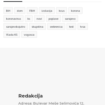
BiH
dom
FBiH
izolacija
kcus
korona
koronavirus
ks
novi
poplave
sarajevo
sarajevskojutro
skupstina
srebrenica
test
tvsa
Vlada KS
vogosca
Redakcija
Adresa: Bulevar Meše Selimovića 12,