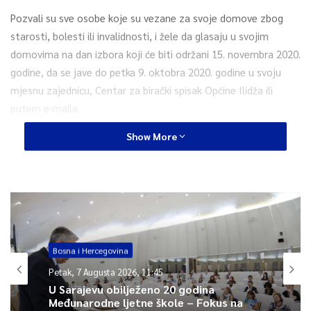
Pozvali su sve osobe koje su vezane za svoje domove zbog
starosti, bolesti ili invalidnosti, i žele da glasaju u svojim
domovima na dan izbora koji će biti održani 15. novembra 2020.
godine, da se jave do petka 9. oktobra 2020. godine u svoju
mjesnu zajednicu, Centar za birački spisak Općine Ilidža ili
putem e-maila.
Show More
Podaci potrebni za provjeru su: ime i prezime, JMBG, adresa i
broj telefona.
Broj kontakt telefona za prijavu je : 033/775-617 Centar za
birački spisak – saopćeno je iz Općinske izborne komisije Ilidža.
Bosna i Hercegovina
0
Petak, 7 Augusta 2026, 11:45
U Sarajevu obilježeno 20 godina
Article Rating
Međunarodne ljetne škole – Fokus na