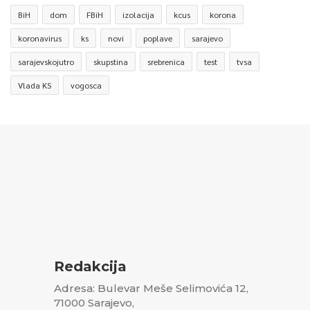
BiH
dom
FBiH
izolacija
kcus
korona
koronavirus
ks
novi
poplave
sarajevo
sarajevskojutro
skupstina
srebrenica
test
tvsa
Vlada KS
vogosca
Redakcija
Adresa: Bulevar Meše Selimovića 12,
71000 Sarajevo,