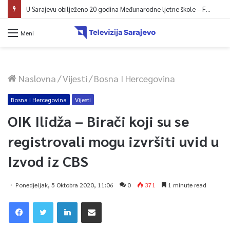
U Sarajevu obilježeno 20 godina Međunarodne ljetne škole – Fokus na izazovima međunarodne pravde
Meni
Naslovna
/
Vijesti
/
Bosna I Hercegovina
Bosna i Hercegovina
Vijesti
OIK Ilidža – Birači koji su se
registrovali mogu izvršiti uvid u
Izvod iz CBS
Ponedjeljak, 5 Oktobra 2020, 11:06
0
371
1 minute read