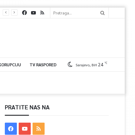
℃
24
 KORUPCIJU
TV RASPORED
Sarajevo, BiH
PRATITE NAS NA