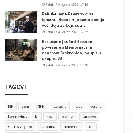
Petak, 7 Augusta 2026, 17:16
Reisul-ulema Kavazović na
Igmanu: Bosna nije samo zemlja,
već ideja za koju se živi
Petak, 7 Augusta 2026, 14:35
Saslušane još četiri osobe
povezane s Memorijalnim
centrom Srebrenica, na spisku
ukupno 26
Petak, 7 Augusta 2026, 13:48
TAGOVI
BiH
dom
FBiH
izolacija
kcus
korona
koronavirus
ks
novi
poplave
sarajevo
sarajevskojutro
skupstina
srebrenica
test