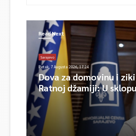
Read Next
Sarajevo
Petak, 7 Augusta 2026, 17:24
Dova za domovinu i ziki
Ratnoj džamiji: U sklop
manifestacije „Odbrana
Igman 2026“ odana poč
herojima