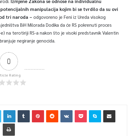
arodi.
Izmjene Zakona se odnose na individualnu
otencijalnih manipulacija kojim bi se tvrdilo da su ovi
d tri naroda –
odgovoreno je Feni iz Ureda visokog
jedništva BiH Milorada Dodika da će RS pokrenuti proces
PA-e) na terotiriji RS-a nakon što je visoki predstavnik Valentin
branjuje negiranje genocida.
0
rticle Rating