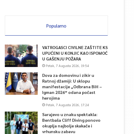
Popularno
VATROGASCI CIVILNE ZAŠTITE KS
UPUĆENI U KONJIC KAO ISPOMOĆ
U GAŠENJU POŽARA
Petak, 7 Augusta 2026, 19:54
Dova za domovinu i zikir u
Ratnoj džamiji: U sklopu
manifestacije „Odbrana BiH –
Igman 2026“ odana počast
herojima
Petak, 7 Augusta 2026, 17:24
Sarajevo u znaku spektakla:
Bentbaša Cliff Diving ponovo
okuplja najbolje skakače i
vrhunsku zabavu