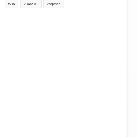
tvsa
Vlada KS
vogosca