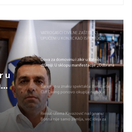
VATROGASCI CIVILNE ZAŠTITE KS
UPUĆENI U KONJIC KAO ISPOMOĆ U
GAŠENJU POŽARA
Dova za domovinu i zikir u Ratnoj
džamiji: U sklopu manifestacije „Odbrana
BiH – Igman 2026“ odana počast
r u
herojima
u
Sarajevo u znaku spektakla: Bentbaša
Cliff Diving ponovo okuplja najbolje
 BiH –
skakače i vrhunsku zabavu
ast
Reisul-ulema Kavazović na Igmanu:
Bosna nije samo zemlja, već ideja za
koju se živi