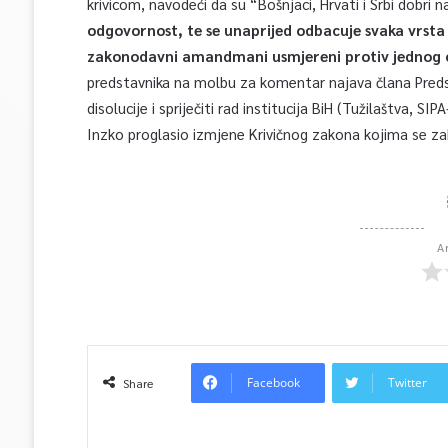
krivicom, navodeći da su “Bošnjaci, Hrvati i Srbi dobri n
odgovornost, te se unaprijed odbacuje svaka vrsta p
zakonodavni amandmani usmjereni protiv jednog o
predstavnika na molbu za komentar najava člana Preds
disolucije i spriječiti rad institucija BiH (Tužilaštva, SI
Inzko proglasio izmjene Krivičnog zakona kojima se za
A
Facebook
Twitter
Share