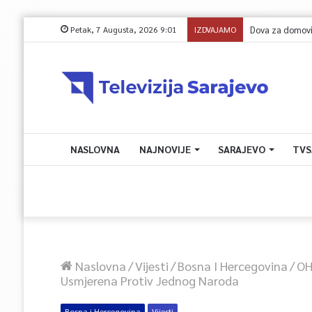
Petak, 7 Augusta, 2026 9:01
IZDVAJAMO
NASLOVNA
NAJNOVIJE
SARAJEVO
TVS
Naslovna
/
Vijesti
/
Bosna I Hercegovina
/
OH
Usmjerena Protiv Jednog Naroda
Bosna i Hercegovina
Vijesti