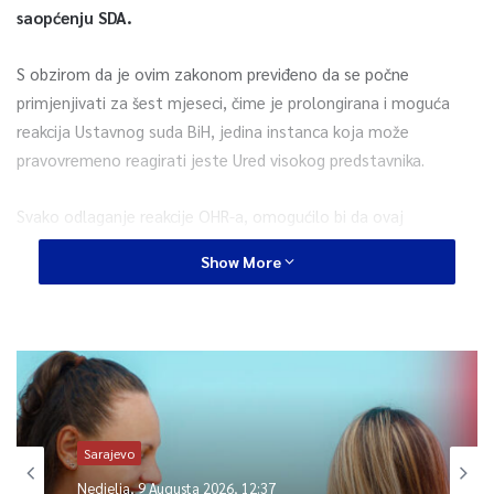
saopćenju SDA.
S obzirom da je ovim zakonom previđeno da se počne
primjenjivati za šest mjeseci, čime je prolongirana i moguća
reakcija Ustavnog suda BiH, jedina instanca koja može
pravovremeno reagirati jeste Ured visokog predstavnika.
Svako odlaganje reakcije OHR-a, omogućilo bi da ovaj
unilateralni potez NSRS postigne krajnje destruktivno dejstvo,
Show More
a to je – kako je u svom saopćenju ispravno ocijenio i sam
visoki predstavnik –
narušavanje ustavnog poretka, kroz
unošenje pravne nesigurnosti.
Podsjećamo da je OHR, u sličnoj situaciji, Petritschevom
odlukom od 1. 10. 1999. poništio pet neustavnih zakona kojima
je Narodna skupština RS pokušala prisvojiti pravo da odlučuje o
Sarajevo
primjeni važećih državnih zakona. S obzirom da je OHR tada
Nedjelja, 9 Augusta 2026, 12:37