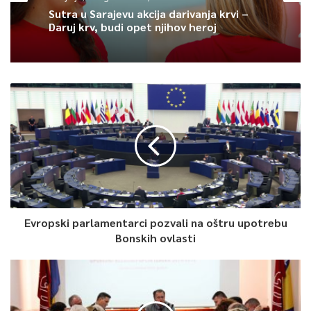
reagirao, navedena praksa i konzistentno izvršavanje mandata
Sutra u Sarajevu akcija darivanja krvi –
ga obavezuje da to učini i sada.
Daruj krv, budi opet njihov heroj
Zato pozivamo visokog predstavnika da do 28. oktobra, kada
su najavljeni novi neustavni zakoni NSRS usmjereni na rušenje
ustavnog poretka, poništi doneseni Zakon o lijekovima i
medicinskim sredstvima RS. Time će spriječiti pogubno dejstvo
ovog, ali i ostalih najavljenih akata. U protivnom, i sam Visoki
predstavnik će snositi odgovornost za posljedice, zaključuje se
u saopćenju SDA.
0
Evropski parlamentarci pozvali na oštru upotrebu
Bonskih ovlasti
Article Rating