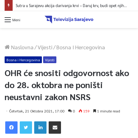
Sutra u Sarajevu akcija darivanja krvi – Daruj krv, budi opet njihov heroj
Meni
Naslovna
/
Vijesti
/
Bosna I Hercegovina
Bosna i Hercegovina
Vijesti
OHR će snositi odgovornost ako
do 28. oktobra ne poništi
neustavni zakon NSRS
Četvrtak, 21 Oktobra 2021, 17:00
0
159
1 minute read