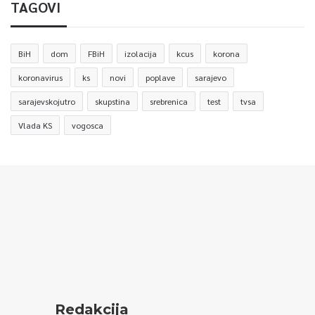
TAGOVI
BiH
dom
FBiH
izolacija
kcus
korona
koronavirus
ks
novi
poplave
sarajevo
sarajevskojutro
skupstina
srebrenica
test
tvsa
Vlada KS
vogosca
Redakcija