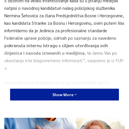
S obzirom na veliko interesovanje kada su u pitanju medijski
natpisi o navodnoj kandidaturi našeg policijskog službenika
Nermina Šehovića za člana Predsjedništva Bosne i Hercegovine,
kao kandidata Stranke za Bosnu i Hercegovinu, ovim putem Vas
informišemo da je Jedinica za profesionalne standarde
Federalne uprave policije, odmah po saznanju za navedeno
pokrenula internu istragu s ciljem utvrđivanja svih
činjenica i navoda iznesenih u medijima
, te ćemo Vas po
okončanju iste blagovremeno informisati.”, saopćeno je iz FUP-
a.
Ovoj informaciji dodajemo da je na naš jučerašnji upit o
aktivnostima koje su pokrenute, ali i o zakonima koji regulišu
Show More
ovakve slučajeve, FUP je osim navedenog, dodao i sljedeće:
Član 38. Zakona o policijskim službenicima Federacije Bosne i
Hercegovine decidno navodi aktivnosti koje su nespojive sa
poslovima policijskih službenika, kao i član 107. istog Zakona,