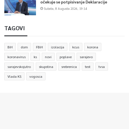
očekuje se potpisivanje Deklaracije
Subota, 8 Augusta 2026, 19:14
TAGOVI
BiH
dom
FBiH
izolacija
kcus
korona
koronavirus
ks
novi
poplave
sarajevo
sarajevskojutro
skupstina
srebrenica
test
tvsa
Vlada KS
vogosca