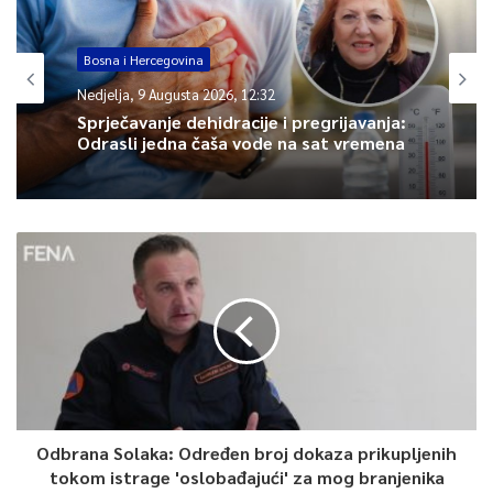
koji jasno definiše šta predstavlja težu povrede službene
dužnosti policijskog službenika.
Bosna i Hercegovina
Nedjelja, 9 Augusta 2026, 12:32
Sprječavanje dehidracije i pregrijavanja:
Odrasli jedna čaša vode na sat vremena
0
Article Rating
Odbrana Solaka: Određen broj dokaza prikupljenih
tokom istrage 'oslobađajući' za mog branjenika