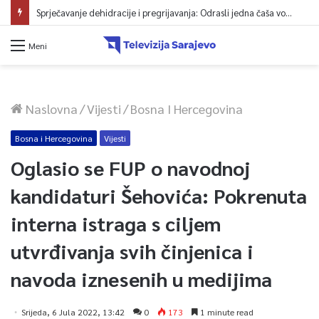
Sprječavanje dehidracije i pregrijavanja: Odrasli jedna čaša vode na sat vremena
Meni
Naslovna
/
Vijesti
/
Bosna I Hercegovina
Bosna i Hercegovina
Vijesti
Oglasio se FUP o navodnoj
kandidaturi Šehovića: Pokrenuta
interna istraga s ciljem
utvrđivanja svih činjenica i
navoda iznesenih u medijima
Srijeda, 6 Jula 2022, 13:42
0
173
1 minute read