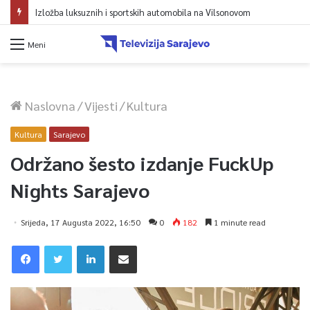
Izložba luksuznih i sportskih automobila na Vilsonovom
Meni
Naslovna
/
Vijesti
/
Kultura
Kultura
Sarajevo
Održano šesto izdanje FuckUp
Nights Sarajevo
Srijeda, 17 Augusta 2022, 16:50
0
182
1 minute read