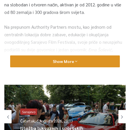
na slobodan i otvoren način, aktivan je od 2012. godine u više
od 80 zemalja i 300 gradova širom svijeta.
Na prepunom Authority Partners mostu, kao jednom od
centralnih lokacija dobre zabave, edukacije i okupljanja
ovogodišnjeg Sarajevo Film Festivala, svoje priče o neuspjehu
podijelili su dvije govornice i jedan govornik:
Erna Šošević
,
preduzetnica, osnivačica i direktorica prve platforme za
Show More
digitalno umrežavanje za privatni sektor Bizbook.ba i jedna je
od žena pionirki tehnološke startup scene u Bosni i
Hercegovini,
Larisa Halilović
, međunarodna ekspertica za
obrazovanje i razvoj, mentorica i dvostruka TEDx govornica,
te
Ismar Lačević
, preduzetnik, osnivač digitalnog novčanika
Project Adam i glavni organizator platforme TEDxSarajevo.
Sarajevo
Tokom jednosatnog programa 130 učesnika i učesnica, imali su
Četvrtak, 6 Augusta 2026, 21:03
priliku poslušati nesvakidašnje priče o neuspjesima, izazovima,
Izložba luksuznih i sportskih