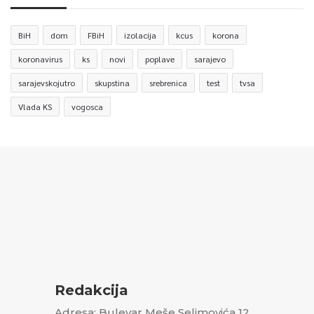
BiH
dom
FBiH
izolacija
kcus
korona
koronavirus
ks
novi
poplave
sarajevo
sarajevskojutro
skupstina
srebrenica
test
tvsa
Vlada KS
vogosca
Redakcija
Adresa: Bulevar Meše Selimovića 12,