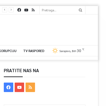
℃
30
 KORUPCIJU
TV RASPORED
Sarajevo, BiH
PRATITE NAS NA