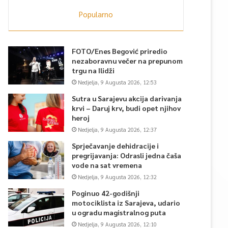
Popularno
FOTO/Enes Begović priredio
nezaboravnu večer na prepunom
trgu na Ilidži
Nedjelja, 9 Augusta 2026, 12:53
Sutra u Sarajevu akcija darivanja
krvi – Daruj krv, budi opet njihov
heroj
Nedjelja, 9 Augusta 2026, 12:37
Sprječavanje dehidracije i
pregrijavanja: Odrasli jedna čaša
vode na sat vremena
Nedjelja, 9 Augusta 2026, 12:32
Poginuo 42-godišnji
motociklista iz Sarajeva, udario
u ogradu magistralnog puta
Nedjelja, 9 Augusta 2026, 12:10