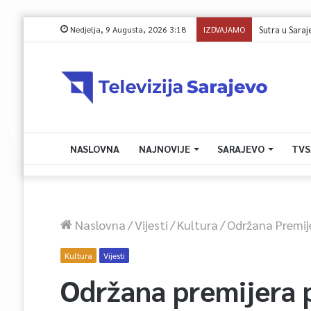
Nedjelja, 9 Augusta, 2026 3:18
IZDVAJAMO
Sprječavanje 
NASLOVNA
NAJNOVIJE
SARAJEVO
TVS
Naslovna
/
Vijesti
/
Kultura
/
Održana Premije
Kultura
Vijesti
Održana premijera p