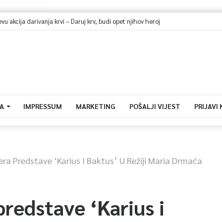
dehidracije i pregrijavanja: Odrasli jedna čaša vode na sat vremena
A
IMPRESSUM
MARKETING
POŠALJI VIJEST
PRIJAVI
ra Predstave ‘Karius I Baktus’ U Režiji Maria Drmaća
redstave ‘Karius i