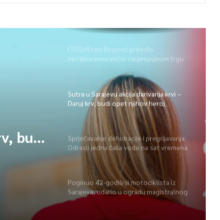
FOTO/Enes Begović priredio
nezaboravnu večer na prepunom trgu
na Ilidži
Sutra u Sarajevu akcija darivanja krvi –
Daruj krv, budi opet njihov heroj
rv, budi
Sprječavanje dehidracije i pregrijavanja:
Odrasli jedna čaša vode na sat vremena
e i
Poginuo 42-godišnji motociklista iz
Sarajeva, udario u ogradu magistralnog
edna
puta
na