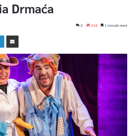
ria Drmaća
0
224
1 minute read