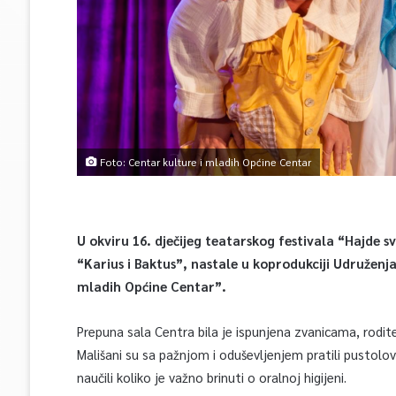
Foto: Centar kulture i mladih Općine Centar
U okviru 16. dječijeg teatarskog festivala “Hajde s
“Karius i Baktus”, nastale u koprodukciji Udruže
mladih Općine Centar”.
Prepuna sala Centra bila je ispunjena zvanicama, rodite
Mališani su sa pažnjom i oduševljenjem pratili pustolovi
naučili koliko je važno brinuti o oralnoj higijeni.