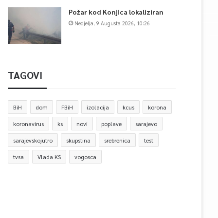
Požar kod Konjica lokaliziran
Nedjelja, 9 Augusta 2026, 10:26
TAGOVI
BiH
dom
FBiH
izolacija
kcus
korona
koronavirus
ks
novi
poplave
sarajevo
sarajevskojutro
skupstina
srebrenica
test
tvsa
Vlada KS
vogosca