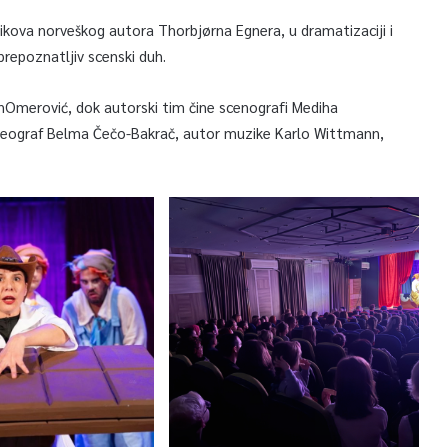
likova norveškog autora Thorbjørna Egnera, u dramatizaciji i
 prepoznatljiv scenski duh.
nOmerović, dok autorski tim čine scenografi Mediha
koreograf Belma Čečo-Bakrač, autor muzike Karlo Wittmann,