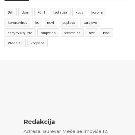
BiH
dom
FBiH
izolacija
kcus
korona
koronavirus
ks
novi
poplave
sarajevo
sarajevskojutro
skupstina
srebrenica
test
tvsa
Vlada KS
vogosca
Redakcija
Adresa: Bulevar Meše Selimovića 12,