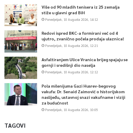
Više od 90 mladih tenisera iz 25 zemalja
stiže u glavni grad BiH
Ponedjeljak, 10 Augusta 2026, 14:12
Redovi ispred BKC-a formirani već od 4
ujutro, zvanično počela prodaja ulaznica!
Ponedjeljak, 10 Augusta 2026, 12:21
Asfaltiranjem Ulice Vranica brijeg spajaju se
gornji i središnji dio naselja
Ponedjeljak, 10 Augusta 2026, 12:12
Pola milenijuma Gazi Husrev-begovog
vakufa: Dr. Senaid Zaimović o historijskom
naslijeđu, ustavnoj snazi vakufname i viziji
za budućnost
Ponedjeljak, 10 Augusta 2026, 10:05
TAGOVI