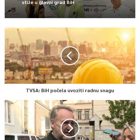
stiže u glavni grad BiH
Article Rating
TVSA: BiH počela uvoziti radnu snagu