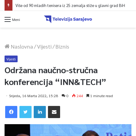
Više od 90 mladih tenisera iz 25 zemalja stiže u glavni grad BiH
Meni
Naslovna
/
Vijesti
/
Biznis
Vijesti
Održana naučno-stručna
konferencija “INN&TECH”
Srijeda, 16 Marta 2022, 15:28
0
244
1 minute read