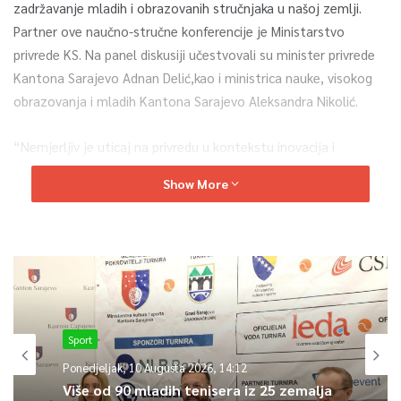
zadržavanje mladih i obrazovanih stručnjaka u našoj zemlji.
Partner ove naučno-stručne konferencije je Ministarstvo
privrede KS. Na panel diskusiji učestvovali su minister privrede
Kantona Sarajevo Adnan Delić,kao i ministrica nauke, visokog
obrazovanja i mladih Kantona Sarajevo Aleksandra Nikolić.
“Nemjerljiv je uticaj na privredu u kontekstu inovacija i
poduzetništva. Ministarstvo privrede KS ima programme koji su
Show More
usmjereni na poticaj razvoju poduzetništva, naročito mladih i
žena. Mislim das u ovakve konferencije idealna prilika da
integrišemo interese javnog i privatnog sektora i svih
segmenata društva koji su zaslužni za donošenje novih
vrijednosti pogotovu u kontekstu razvoja privrede i kreiranja
boljeg poslovbnog ambijenta na području KS”, poručio je
minister privrede KS Adnan Delić.
Sport
Ponedjeljak, 10 Augusta 2026, 14:12
Više od 90 mladih tenisera iz 25 zemalja
0