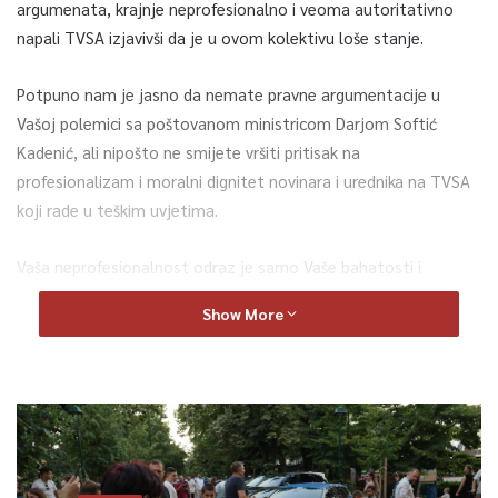
argumenata, krajnje neprofesionalno i veoma autoritativno
napali TVSA izjavivši da je u ovom kolektivu loše stanje.
Potpuno nam je jasno da nemate pravne argumentacije u
Vašoj polemici sa poštovanom ministricom Darjom Softić
Kadenić, ali nipošto ne smijete vršiti pritisak na
profesionalizam i moralni dignitet novinara i urednika na TVSA
koji rade u teškim uvjetima.
Vaša neprofesionalnost odraz je samo Vaše bahatosti i
zloupotrebe moći koju Vam omogućava funkcija koju
Show More
obavljate.
NADZORNI ODBOR
Vedran Fajković, predsjednik
Enver Kazaz, član