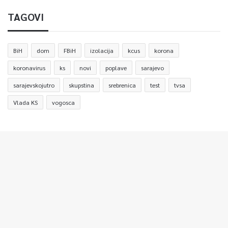
TAGOVI
BiH
dom
FBiH
izolacija
kcus
korona
koronavirus
ks
novi
poplave
sarajevo
sarajevskojutro
skupstina
srebrenica
test
tvsa
Vlada KS
vogosca