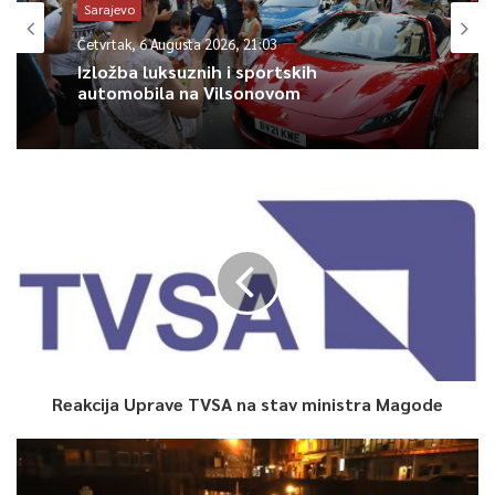
Sarajevo
Četvrtak, 6 Augusta 2026, 21:03
Avdija Hasanović, član
Izložba luksuznih i sportskih
automobila na Vilsonovom
0
Article Rating
Reakcija Uprave TVSA na stav ministra Magode