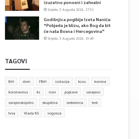
izuzetno ponosni i zahvalni
Srijeda, 5 Augusta 2026, 17:51
Godišnjica pogibije Izeta Nanića:
“Pobjeda je blizu, ako Bog da bit
će naša Bosna i Hercegovina”
Srijeda, 5 Augusta 2026, 15:49
TAGOVI
BiH
dom
FBiH
izolacija
kcus
korona
koronavirus
ks
novi
poplave
sarajevo
sarajevskojutro
skupstina
srebrenica
test
tvsa
Vlada KS
vogosca