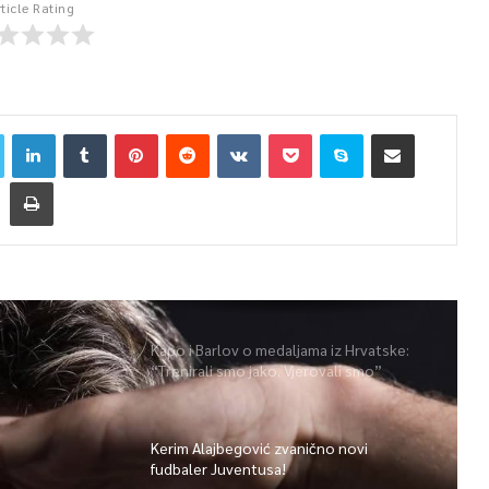
rticle Rating
Kapo i Barlov o medaljama iz Hrvatske:
“Trenirali smo jako. Vjerovali smo”
Kerim Alajbegović zvanično novi
fudbaler Juventusa!