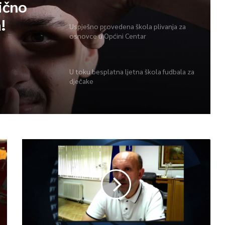
ično
!
Uspješno provedena škola plivanja za
osnovce u Općini Centar
U toku besplatna ljetna škola fudbala za
dječake