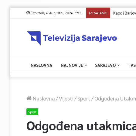
Četvrtak, 6 Augusta, 2026 7:53
IZDVAJAMO
Kapo i Barlov o 
NASLOVNA
NAJNOVIJE
SARAJEVO
TVS
Naslovna
/
Vijesti
/
Sport
/
Odgođena Utakmica
Sport
Odgođena utakmica Z