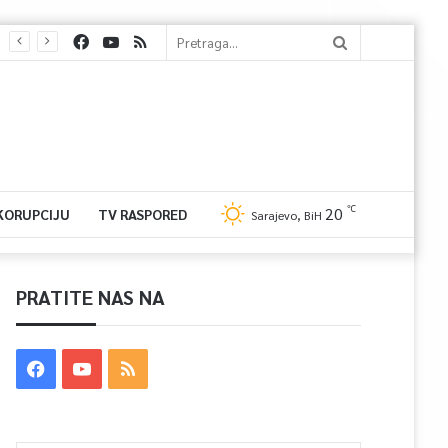
℃
20
 KORUPCIJU
TV RASPORED
Sarajevo, BiH
PRATITE NAS NA