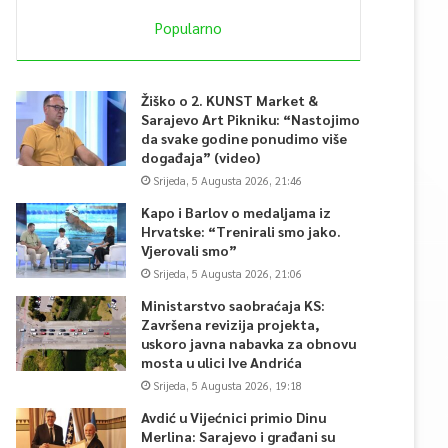
Popularno
Žiško o 2. KUNST Market &
Sarajevo Art Pikniku: “Nastojimo
da svake godine ponudimo više
događaja” (video)
Srijeda, 5 Augusta 2026, 21:46
Kapo i Barlov o medaljama iz
Hrvatske: “Trenirali smo jako.
Vjerovali smo”
Srijeda, 5 Augusta 2026, 21:06
Ministarstvo saobraćaja KS:
Završena revizija projekta,
uskoro javna nabavka za obnovu
mosta u ulici Ive Andrića
Srijeda, 5 Augusta 2026, 19:18
Avdić u Vijećnici primio Dinu
Merlina: Sarajevo i građani su