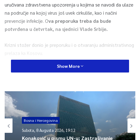
uručivana zdravstvena upozorenja u kojima se navodi da ulaze
na područje na kojoj virus još uvek cirkuliše, kao i načini
prevencije infekcije. O
va preporuka treba da bude
potvrđena u četvrtak, na sjednici Vlade Srbije.
Krizni stožer donio je preporuku i o otvaranju administrativnog
prelaza ka Kosovu.
Show More
PCR testovi na koronavirus, na osobni zahtjev građana Srbije i
stranih državljana, koštat će šest tisuća dinara na području
cijele Republike Srbije. Za studente i maloljetne osobe
testiranje je i dalje besplatno, navodi se na službenim
stranicama srbijanske vlade.
Bosna i Hercegovina
0
Subota, 8 Augusta 2026, 19:12
Article Rating
Konaković u pismu UN-u: Zastrašivanje