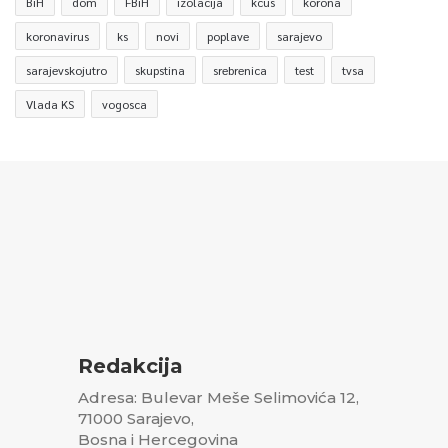
BiH
dom
FBiH
izolacija
kcus
korona
koronavirus
ks
novi
poplave
sarajevo
sarajevskojutro
skupstina
srebrenica
test
tvsa
Vlada KS
vogosca
Redakcija
Adresa: Bulevar Meše Selimovića 12,
71000 Sarajevo,
Bosna i Hercegovina