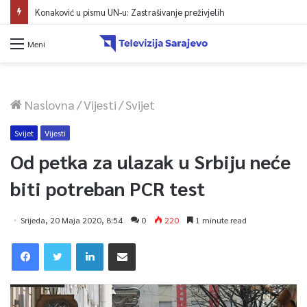
Konaković u pismu UN-u: Zastrašivanje preživjelih
Meni
Naslovna
/
Vijesti
/
Svijet
Svijet
Vijesti
Od petka za ulazak u Srbiju neće
biti potreban PCR test
Srijeda, 20 Maja 2020, 8:54
0
220
1 minute read